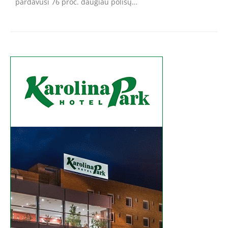
pardavusi 76 proc. daugiau polisų…