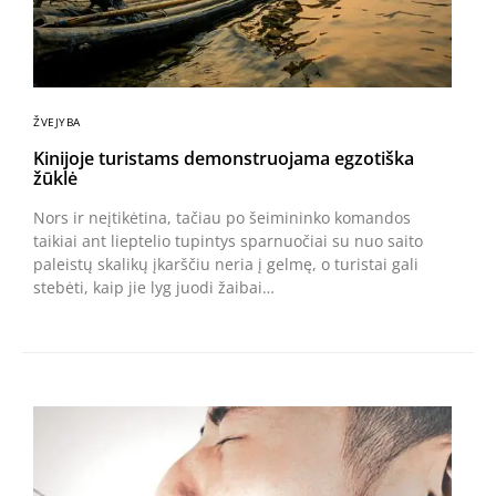
ŽVEJYBA
Kinijoje turistams demonstruojama egzotiška
žūklė
Nors ir neįtikėtina, tačiau po šeimininko komandos
taikiai ant lieptelio tupintys sparnuočiai su nuo saito
paleistų skalikų įkarščiu neria į gelmę, o turistai gali
stebėti, kaip jie lyg juodi žaibai…