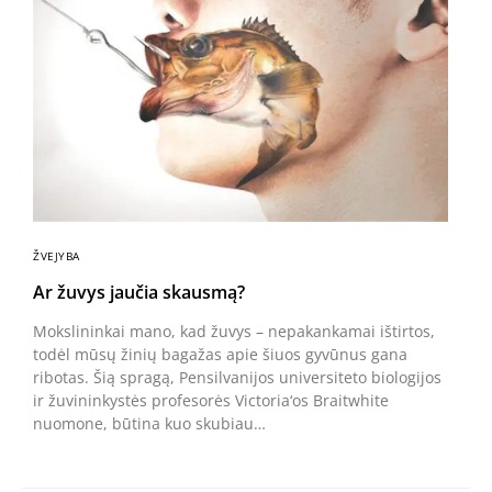
ŽVEJYBA
Ar žuvys jaučia skausmą?
Mokslininkai mano, kad žuvys – nepakankamai ištirtos,
todėl mūsų žinių bagažas apie šiuos gyvūnus gana
ribotas. Šią spragą, Pensilvanijos universiteto biologijos
ir žuvininkystės profesorės Victoria‘os Braitwhite
nuomone, būtina kuo skubiau…