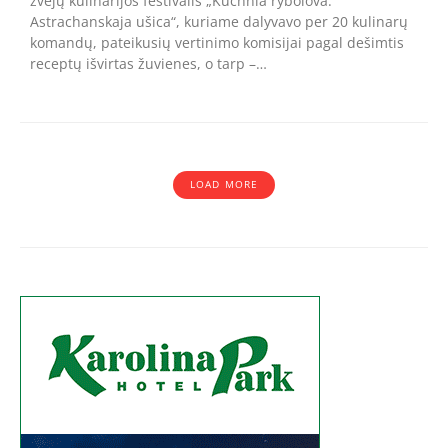
žvejų kulinarijos festivalis „Kuchnia rybolova:
Astrachanskaja ušica“, kuriame dalyvavo per 20 kulinarų
komandų, pateikusių vertinimo komisijai pagal dešimtis
receptų išvirtas žuvienes, o tarp –…
LOAD MORE