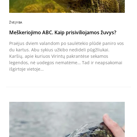
ŽVEJYBA
Meškeriojimo ABC. Kaip prisiviliojamos žuvys?
Praėjus dviem valandom po saulėtekio plūdė paniro vos
du kartus. Abu sykius užkibo nedideli pūgžliukai.
Karšių, apie kuriuos Virintų pakrantėse sekamos
legendos, nė uodegos nematėme… Tad ir neapsakomai
išgirtoje vietoje…