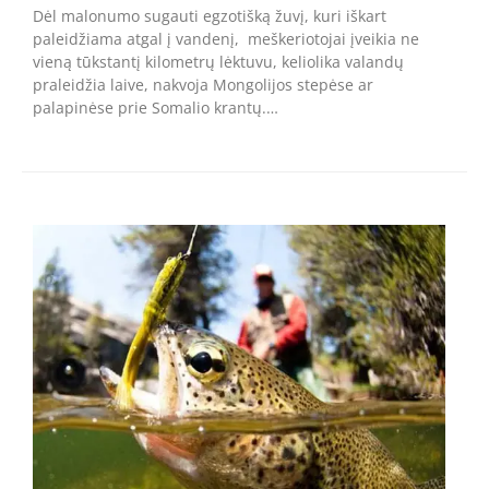
Dėl malonumo sugauti egzotišką žuvį, kuri iškart
paleidžiama atgal į vandenį, meškeriotojai įveikia ne
vieną tūkstantį kilometrų lėktuvu, keliolika valandų
praleidžia laive, nakvoja Mongolijos stepėse ar
palapinėse prie Somalio krantų.…