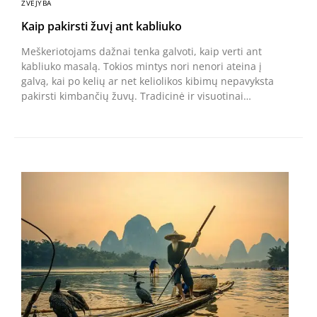
ŽVEJYBA
Kaip pakirsti žuvį ant kabliuko
Meškeriotojams dažnai tenka galvoti, kaip verti ant
kabliuko masalą. Tokios mintys nori nenori ateina į
galvą, kai po kelių ar net keliolikos kibimų nepavyksta
pakirsti kimbančių žuvų. Tradicinė ir visuotinai…