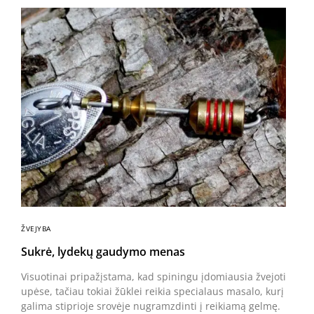
ŽVEJYBA
Sukrė, lydekų gaudymo menas
Visuotinai pripažįstama, kad spiningu įdomiausia žvejoti
upėse, tačiau tokiai žūklei reikia specialaus masalo, kurį
galima stiprioje srovėje nugramzdinti į reikiamą gelmę.