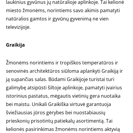
laukinius gyvūnus jų natūralioje aplinkoje. Tai kelionė
miesto žmonėms, norintiems savo akimis pamatyti
natūralios gamtos ir gyvūnų gyvenimą ne vien
televizijoje.
Graikija
Žmonėms norintiems ir tropiškos temperatūros ir
senovinės architektūros siūloma aplankyti Graikiją ir
ją supančias salas. Būdami Graikijoje turistai turi
galimybę atsipūsti šiltoje aplinkoje, pamatyti įvairius
istorinius pastatus, mėgautis vietinių gera nuotaika
bei maistu. Unikali Graikiška virtuvė garantuoja
šviežiausias jūros gėrybes bei nuostabiausių
prieskonių prisotintų patiekalų asortimentą. Tai
kelionės pasirinkimas žmonėms norintiems aktyvią