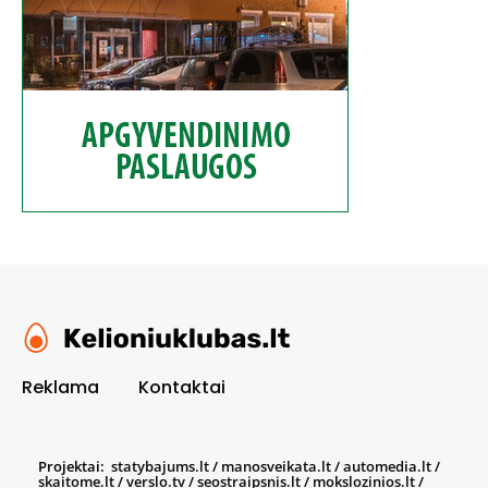
Reklama
Kontaktai
Projektai:
statybajums.lt
/
manosveikata.lt
/
automedia.lt
/
skaitome.lt
/
verslo.tv
/
seostraipsnis.lt
/
mokslozinios.lt
/