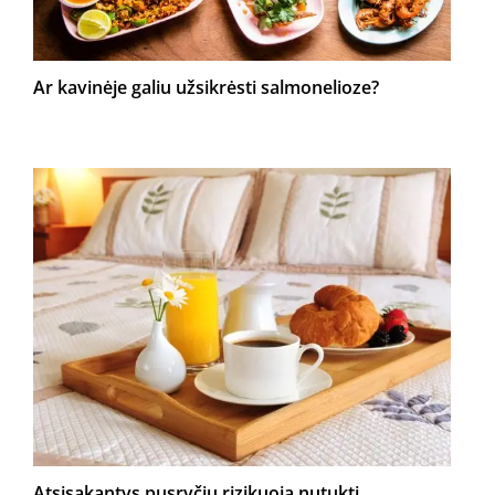
Ar kavinėje galiu užsikrėsti salmonelioze?
Atsisakantys pusryčių rizikuoja nutukti