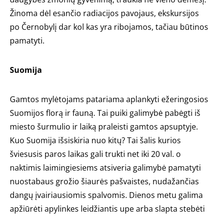
Žinoma dėl esančio radiacijos pavojaus, ekskursijos
po Černobylį dar kol kas yra ribojamos, tačiau būtinos
pamatyti.
Suomija
Gamtos mylėtojams patariama aplankyti ežeringosios
Suomijos florą ir fauną. Tai puiki galimybė pabėgti iš
miesto šurmulio ir laiką praleisti gamtos apsuptyje.
Kuo Suomija išsiskiria nuo kitų? Tai šalis kurios
šviesusis paros laikas gali trukti net iki 20 val. o
naktimis laimingiesiems atsiveria galimybė pamatyti
nuostabaus grožio šiaurės pašvaistes, nudažančias
dangų įvairiausiomis spalvomis. Dienos metu galima
apžiūrėti apylinkes leidžiantis upe arba slapta stebėti