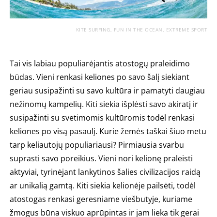
KITE SURFING, FUN IN THE OCEAN, EXTREME SPORT
Tai vis labiau populiarėjantis atostogų praleidimo
būdas. Vieni renkasi keliones po savo šalį siekiant
geriau susipažinti su savo kultūra ir pamatyti daugiau
nežinomų kampelių. Kiti siekia išplėsti savo akiratį ir
susipažinti su svetimomis kultūromis todėl renkasi
keliones po visą pasaulį. Kurie žemės taškai šiuo metu
tarp keliautojų populiariausi? Pirmiausia svarbu
suprasti savo poreikius. Vieni nori kelionę praleisti
aktyviai, tyrinėjant lankytinos šalies civilizacijos raidą
ar unikalią gamtą. Kiti siekia kelionėje pailsėti, todėl
atostogas renkasi geresniame viešbutyje, kuriame
žmogus būna viskuo aprūpintas ir jam lieka tik gerai