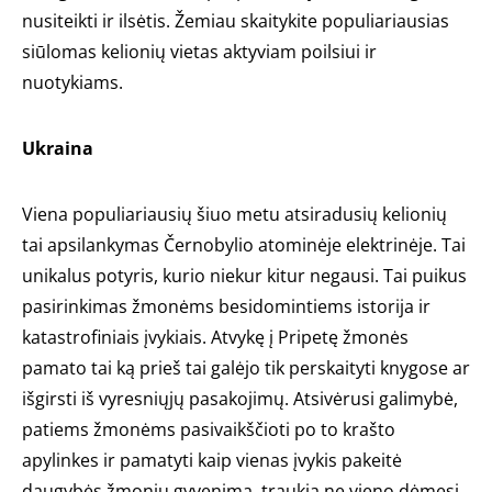
nusiteikti ir ilsėtis. Žemiau skaitykite populiariausias
siūlomas kelionių vietas aktyviam poilsiui ir
nuotykiams.
Ukraina
Viena populiariausių šiuo metu atsiradusių kelionių
tai apsilankymas Černobylio atominėje elektrinėje. Tai
unikalus potyris, kurio niekur kitur negausi. Tai puikus
pasirinkimas žmonėms besidomintiems istorija ir
katastrofiniais įvykiais. Atvykę į Pripetę žmonės
pamato tai ką prieš tai galėjo tik perskaityti knygose ar
išgirsti iš vyresniųjų pasakojimų. Atsivėrusi galimybė,
patiems žmonėms pasivaikščioti po to krašto
apylinkes ir pamatyti kaip vienas įvykis pakeitė
daugybės žmonių gyvenimą, traukia ne vieno dėmesį.