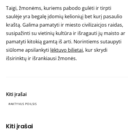
Taigi, žmonėms, kuriems pabodo gulėti ir tirpti
saulėje yra begalę įdomių kelioniųį bet kurį pasaulio
kraštą. Galima pamatyti ir miesto civilizaicjos raidas,
susipažinti su vietinių kultūra ir išragauti jų maisto ar
pamatyti kitokią gamtą iš arti. Norintiems sutaupyti
siūlome apsilankyti
lėktuvo bilietai
, kur skrydi
išsirinktų ir išrankiausi žmonės.
Kiti įrašai
AKTYVUS POILSIS
Kiti įrašai