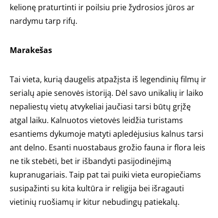
kelionę praturtinti ir poilsiu prie žydrosios jūros ar
nardymu tarp rifų.
Marakešas
Tai vieta, kurią daugelis atpažįsta iš legendinių filmų ir
serialų apie senovės istoriją. Dėl savo unikalių ir laiko
nepaliestų vietų atvykeliai jaučiasi tarsi būtų grįžę
atgal laiku. Kalnuotos vietovės leidžia turistams
esantiems dykumoje matyti apledėjusius kalnus tarsi
ant delno. Esanti nuostabaus grožio fauna ir flora leis
ne tik stebėti, bet ir išbandyti pasijodinėjimą
kupranugariais. Taip pat tai puiki vieta europiečiams
susipažinti su kita kultūra ir religija bei išragauti
vietinių ruošiamų ir kitur nebudingų patiekalų.