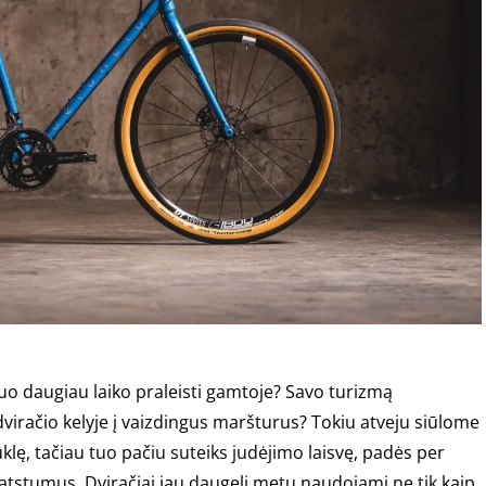
uo daugiau laiko praleisti gamtoje? Savo turizmą
dviračio kelyje į vaizdingus maršturus? Tokiu atveju siūlome
 būklę, tačiau tuo pačiu suteiks judėjimo laisvę, padės per
s atstumus. Dviračiai jau daugelį metų naudojami ne tik kaip