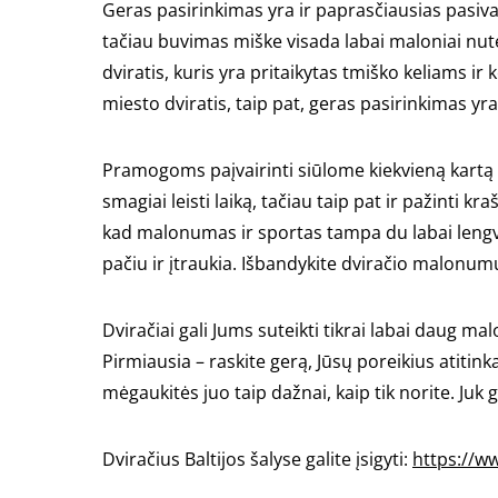
Geras pasirinkimas yra ir paprasčiausias pasivaži
tačiau buvimas miške visada labai maloniai nutei
dviratis, kuris yra pritaikytas tmiško keliams ir
miesto dviratis, taip pat, geras pasirinkimas yra 
Pramogoms paįvairinti siūlome kiekvieną kartą i
smagiai leisti laiką, tačiau taip pat ir pažinti 
kad malonumas ir sportas tampa du labai lengvai
pačiu ir įtraukia. Išbandykite dviračio malonumu
Dviračiai gali Jums suteikti tikrai labai daug ma
Pirmiausia – raskite gerą, Jūsų poreikius atitinka
mėgaukitės juo taip dažnai, kaip tik norite. Ju
Dviračius Baltijos šalyse galite įsigyti:
https://ww