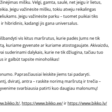
nėjimas mišku. Vėlgi, gamta, saulė, net jeigu ir lietus,
kia. Jeigu važinėsite mišku, tokiu atveju reikalingas
 keliukams. Jeigu važinėsite parku – tuomet puikiai tiks
ir hibridinis, kadangi jis gana universalus.
šbandyti vis kitus maršrutus, kurie padės Jums ne tik
kraštą, kuriame gyvenate ar kuriame atostogaujate. Akivaizdu,
 suderinami dalykais, kurie ne tik džiugina, tačiau tuo
s ir galbūt tapsite minoholikas!
lonumo. Paprasčiausiai leiskite jiems tai padaryti.
ntį, dviratį, antra – raskite norimą maršrutą ir trečia –
k gyvenime svarbiausia patirti kuo daugiau malonumų!
w.bikko.lt/
,
https://www.bikko.ee/
ir
https://www.bikko.lv/