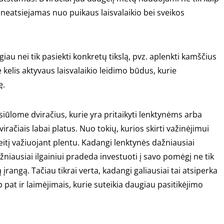
 neatsiejamas nuo puikaus laisvalaikio bei sveikos
iau nei tik pasiekti konkretų tikslą, pvz. aplenkti kamščius
kelis aktyvaus laisvalaikio leidimo būdus, kurie
ę.
 siūlome dviračius, kurie yra pritaikyti lenktynėms arba
račiais labai platus. Nuo tokių, kurios skirti važinėjimui
reitį važiuojant plentu. Kadangi lenktynės dažniausiai
žniausiai ilgainiui pradeda investuoti į savo pomėgį ne tik
 įrangą. Tačiau tikrai verta, kadangi galiausiai tai atsiperka
 pat ir laimėjimais, kurie suteikia daugiau pasitikėjimo