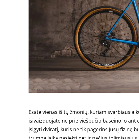
Esate vienas iš tų žmonių, kuriam svarbiausia k
isivaizduojate ne prie viešbučio baseino, o ant 
įsigyti dviratį, kuris ne tik pagerins Jūsų fizinę
trumpą laiką pasiekti net ir pačius tolimiausiu