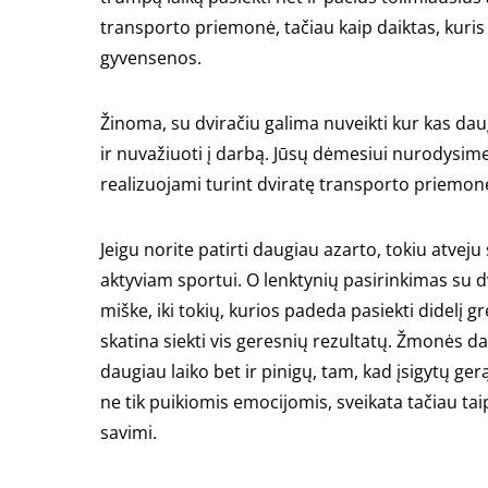
transporto priemonė, tačiau kaip daiktas, kuris
gyvensenos.
Žinoma, su dviračiu galima nuveikti kur kas daug
ir nuvažiuoti į darbą. Jūsų dėmesiui nurodysime 
realizuojami turint dviratę transporto priemon
Jeigu norite patirti daugiau azarto, tokiu atveju
aktyviam sportui. O lenktynių pasirinkimas su dvi
miške, iki tokių, kurios padeda pasiekti didelį g
skatina siekti vis geresnių rezultatų. Žmonės da
daugiau laiko bet ir pinigų, tam, kad įsigytų gerą
ne tik puikiomis emocijomis, sveikata tačiau taip
savimi.