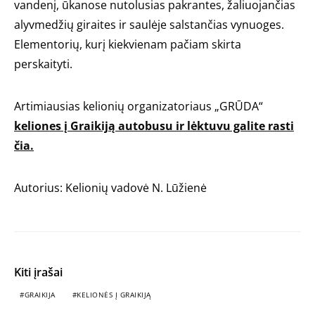
vandenį, ūkanose nutolusias pakrantes, žaliuojančias
alyvmedžių giraites ir saulėje salstančias vynuoges.
Elementorių, kurį kiekvienam pačiam skirta
perskaityti.
Artimiausias kelionių organizatoriaus „GRŪDA“
keliones į Graikiją autobusu ir lėktuvu galite rasti
čia.
Autorius: Kelionių vadovė N. Lūžienė
Kiti įrašai
GRAIKIJA
KELIONĖS Į GRAIKIJĄ