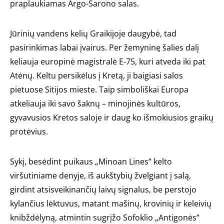
praplaukiamas Argo-Sarono salas.
Jūrinių vandens kelių Graikijoje daugybė, tad
pasirinkimas labai įvairus. Per žemyninę šalies dalį
keliauja europinė magistralė E-75, kuri atveda iki pat
Atėnų. Keltu persikėlus į Kretą, ji baigiasi salos
pietuose Sitijos mieste. Taip simboliškai Europa
atkeliauja iki savo šaknų – minojinės kultūros,
gyvavusios Kretos saloje ir daug ko išmokiusios graikų
protėvius.
Sykį, besėdint puikaus „Minoan Lines“ kelto
viršutiniame denyje, iš aukštybių žvelgiant į salą,
girdint atsisveikinančių laivų signalus, be perstojo
kylančius lėktuvus, matant mašinų, krovinių ir keleivių
knibždėlyną, atmintin sugrįžo Sofoklio „Antigonės“