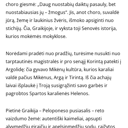
choro giesmė: „Daug nuostabių daiktų pasauly, bet
nuostabiausias jų – žmogus“. Jis, anot choro, suvaldė
jūrą, žemę ir laukinius žvėris, išmoko apsiginti nuo
stichijų. Čia, Graikijoje, ir vyksta toji Senovės istorija,
kurios mokėmės mokyklose.
Norėdami pradėti nuo pradžių, turėsime nusukti nuo
tarptautinės magistralės ir pro senąjį Korintą patekti į
Argolidę: čia gyvavo Mikėnų kultūra, kurios karaliai
valdė pačius Mikėnus, Argą ir Tirintą. Iš čia achajų
laivai išplaukė į Troją susigrąžinti savo garbės ir
pagrobtos Spartos karalienės Helenos.
Pietinė Graikija – Peloponeso pusiasalis – reto
vaizdumo žemė: autentiški kaimeliai, apsupti
alyvmedžių giraičių ir apelsinmedžių sodų, raižytos