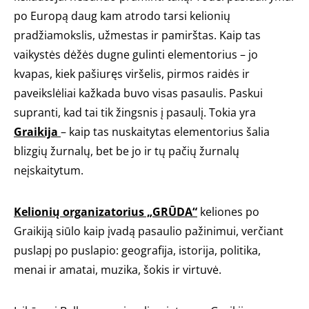
po Europą daug kam atrodo tarsi kelionių
pradžiamokslis, užmestas ir pamirštas. Kaip tas
vaikystės dėžės dugne gulinti elementorius – jo
kvapas, kiek pašiuręs viršelis, pirmos raidės ir
paveikslėliai kažkada buvo visas pasaulis. Paskui
supranti, kad tai tik žingsnis į pasaulį. Tokia yra
Graikija
– kaip tas nuskaitytas elementorius šalia
blizgių žurnalų, bet be jo ir tų pačių žurnalų
neįskaitytum.
Kelionių organizatorius „GRŪDA“
keliones po
Graikiją siūlo kaip įvadą pasaulio pažinimui, verčiant
puslapį po puslapio: geografija, istorija, politika,
menai ir amatai, muzika, šokis ir virtuvė.