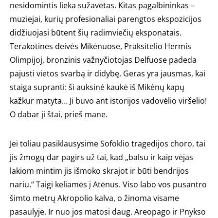
nesidomintis lieka sužavėtas. Kitas pagalbininkas –
muziejai, kurių profesionaliai parengtos ekspozicijos
didžiuojasi būtent šių radimviečių eksponatais.
Terakotinės deivės Mikėnuose, Praksitelio Hermis
Olimpijoj, bronzinis važnyčiotojas Delfuose padeda
pajusti vietos svarbą ir didybę. Geras yra jausmas, kai
staiga supranti: ši auksinė kaukė iš Mikėnų kapų
kažkur matyta… Ji buvo ant istorijos vadovėlio viršelio!
O dabar ji štai, prieš mane.
Jei toliau pasiklausysime Sofoklio tragedijos choro, tai
jis žmogų dar pagirs už tai, kad „balsu ir kaip vėjas
lakiom mintim jis išmoko skrajot ir būti bendrijos
nariu.“ Taigi keliamės į Atėnus. Viso labo vos pusantro
šimto metrų Akropolio kalva, o žinoma visame
pasaulyje. Ir nuo jos matosi daug. Areopago ir Pnykso