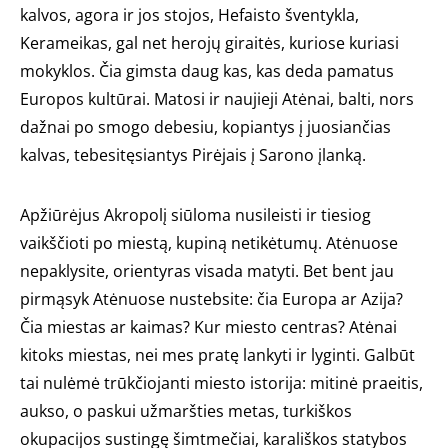
kalvos, agora ir jos stojos, Hefaisto šventykla,
Kerameikas, gal net herojų giraitės, kuriose kuriasi
mokyklos. Čia gimsta daug kas, kas deda pamatus
Europos kultūrai. Matosi ir naujieji Atėnai, balti, nors
dažnai po smogo debesiu, kopiantys į juosiančias
kalvas, tebesitęsiantys Pirėjais į Sarono įlanką.
Apžiūrėjus Akropolį siūloma nusileisti ir tiesiog
vaikščioti po miestą, kupiną netikėtumų. Atėnuose
nepaklysite, orientyras visada matyti. Bet bent jau
pirmąsyk Atėnuose nustebsite: čia Europa ar Azija?
Čia miestas ar kaimas? Kur miesto centras? Atėnai
kitoks miestas, nei mes pratę lankyti ir lyginti. Galbūt
tai nulėmė trūkčiojanti miesto istorija: mitinė praeitis,
aukso, o paskui užmaršties metas, turkiškos
okupacijos sustingę šimtmečiai, karališkos statybos