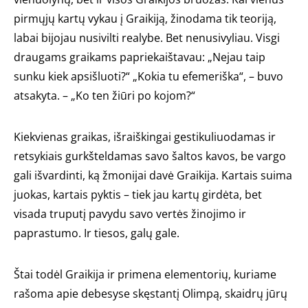
pirmųjų kartų vykau į Graikiją, žinodama tik teoriją,
labai bijojau nusivilti realybe. Bet nenusivyliau. Visgi
draugams graikams papriekaištavau: „Nejau taip
sunku kiek apsišluoti?“ „Kokia tu efemeriška“, – buvo
atsakyta. – „Ko ten žiūri po kojom?“
Kiekvienas graikas, išraiškingai gestikuliuodamas ir
retsykiais gurkšteldamas savo šaltos kavos, be vargo
gali išvardinti, ką žmonijai davė Graikija. Kartais suima
juokas, kartais pyktis – tiek jau kartų girdėta, bet
visada truputį pavydu savo vertės žinojimo ir
paprastumo. Ir tiesos, galų gale.
Štai todėl Graikija ir primena elementorių, kuriame
rašoma apie debesyse skęstantį Olimpą, skaidrų jūrų