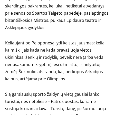
skardingos pakrantės, keliukai, netikėtai atvedantys
prie senosios Spartos Taigeto papėdėje, paslaptingos
bizantiškosios Mistros, puikaus Epidauro teatro ir
Asklepijaus gydyklos.
Keliaujant po Peloponesą lydi keistas jausmas: keliai
kaimiški, jais kada ne kada pravažiuoja vietos
ūkininkas, ženklų ir rodyklių beveik nėra (arba veda
nenusakomom kryptim), esi užmirštoj ir nelytėtoj
žemėj. Šurmulio atsiranda, kai, perkopus Arkadijos
kalnus, artėjama prie Olimpijos.
Šią garsiausių sporto žaidynių vietą gausiai lanko
turistai, nes netoliese – Patros uostas, kuriame
sustoja kruiziniai laivai. Turistų daug, jie šurmuliuoja