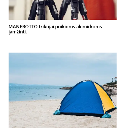
MANFROTTO trikojai puikioms akimirkoms
įamžinti.