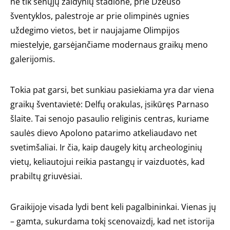
ne tik senųjų žaidynių stadione, prie Dzeuso
šventyklos, palestroje ar prie olimpinės ugnies
uždegimo vietos, bet ir naujajame Olimpijos
miestelyje, garsėjančiame modernaus graikų meno
galerijomis.
Tokia pat garsi, bet sunkiau pasiekiama yra dar viena
graikų šventavietė: Delfų orakulas, įsikūręs Parnaso
šlaite. Tai senojo pasaulio religinis centras, kuriame
saulės dievo Apolono patarimo atkeliaudavo net
svetimšaliai. Ir čia, kaip daugely kitų archeologinių
vietų, keliautojui reikia pastangų ir vaizduotės, kad
prabiltų griuvėsiai.
Graikijoje visada lydi bent keli pagalbininkai. Vienas jų
– gamta, sukurdama tokį scenovaizdį, kad net istorija