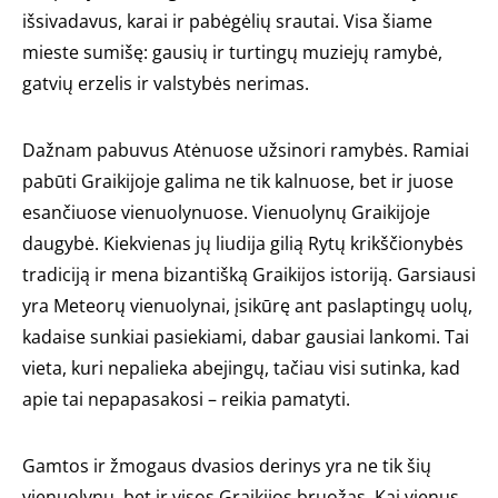
išsivadavus, karai ir pabėgėlių srautai. Visa šiame
mieste sumišę: gausių ir turtingų muziejų ramybė,
gatvių erzelis ir valstybės nerimas.
Dažnam pabuvus Atėnuose užsinori ramybės. Ramiai
pabūti Graikijoje galima ne tik kalnuose, bet ir juose
esančiuose vienuolynuose. Vienuolynų Graikijoje
daugybė. Kiekvienas jų liudija gilią Rytų krikščionybės
tradiciją ir mena bizantišką Graikijos istoriją. Garsiausi
yra Meteorų vienuolynai, įsikūrę ant paslaptingų uolų,
kadaise sunkiai pasiekiami, dabar gausiai lankomi. Tai
vieta, kuri nepalieka abejingų, tačiau visi sutinka, kad
apie tai nepapasakosi – reikia pamatyti.
Gamtos ir žmogaus dvasios derinys yra ne tik šių
vienuolynų, bet ir visos Graikijos bruožas. Kai vienus