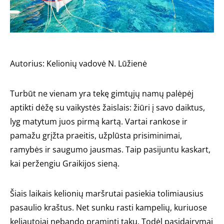
Autorius: Kelionių vadovė N. Lūžienė
Turbūt ne vienam yra tekę gimtųjų namų palėpėj
aptikti dėžę su vaikystės žaislais: žiūri į savo daiktus,
lyg matytum juos pirmą kartą. Vartai rankose ir
pamažu grįžta praeitis, užplūsta prisiminimai,
ramybės ir saugumo jausmas. Taip pasijuntu kaskart,
kai peržengiu Graikijos sieną.
Šiais laikais kelionių maršrutai pasiekia tolimiausius
pasaulio kraštus. Net sunku rasti kampelių, kuriuose
keliautojai nebando praminti takų. Todėl pasidairymai