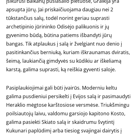
Įsikūrusi Balkanų pusiasalio pietuose, Graikija yra
apsupta jūrų. Jai priskaičiuojama daugiau nei 2
tūkstančius salų, todėl norint geriau suprasti
archetipinio jūrininko Odisėjo palikuonis ir jų
gyvenimo būdą, būtina patiems išbandyti jūrų
bangas. Tik atplaukus į salą ir žvelgiant nuo denio į
pasitinkančius berniuką, kuriam iškraunamas dviratis,
šeimą, laukiančią gimdyvės su kūdikiu ar iškeliamą
karstą, galima suprasti, ką reiškia gyventi saloje.
Pasiplaukiojimai gali būti įvairūs. Moderniu keltu
galima pusdieniui persikelti į Evijos salą ir pasimaudyti
Heraklio mėgtose karštosiose versmėse. Triukšmingu
poilsiautojų laivu, valdomu garsiojo kapitono Kosto,
galima pasiekti Skiato salą ir skaidrumu švytintį
Kukunari paplūdimį arba tiesiog svajingai dairytis į