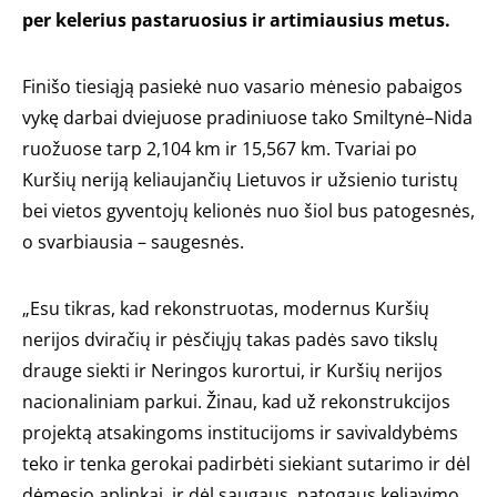
per kelerius pastaruosius ir artimiausius metus.
Finišo tiesiąją pasiekė nuo vasario mėnesio pabaigos
vykę darbai dviejuose pradiniuose tako Smiltynė–Nida
ruožuose tarp 2,104 km ir 15,567 km. Tvariai po
Kuršių neriją keliaujančių Lietuvos ir užsienio turistų
bei vietos gyventojų kelionės nuo šiol bus patogesnės,
o svarbiausia – saugesnės.
„Esu tikras, kad rekonstruotas, modernus Kuršių
nerijos dviračių ir pėsčiųjų takas padės savo tikslų
drauge siekti ir Neringos kurortui, ir Kuršių nerijos
nacionaliniam parkui. Žinau, kad už rekonstrukcijos
projektą atsakingoms institucijoms ir savivaldybėms
teko ir tenka gerokai padirbėti siekiant sutarimo ir dėl
dėmesio aplinkai, ir dėl saugaus, patogaus keliavimo.