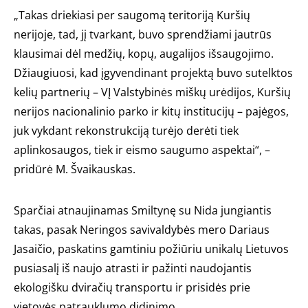
„Takas driekiasi per saugomą teritoriją Kuršių
nerijoje, tad, jį tvarkant, buvo sprendžiami jautrūs
klausimai dėl medžių, kopų, augalijos išsaugojimo.
Džiaugiuosi, kad įgyvendinant projektą buvo sutelktos
kelių partnerių – VĮ Valstybinės miškų urėdijos, Kuršių
nerijos nacionalinio parko ir kitų institucijų – pajėgos,
juk vykdant rekonstrukciją turėjo derėti tiek
aplinkosaugos, tiek ir eismo saugumo aspektai“, –
pridūrė M. Švaikauskas.
Sparčiai atnaujinamas Smiltynę su Nida jungiantis
takas, pasak Neringos savivaldybės mero Dariaus
Jasaičio, paskatins gamtiniu požiūriu unikalų Lietuvos
pusiasalį iš naujo atrasti ir pažinti naudojantis
ekologišku dviračių transportu ir prisidės prie
vietovės patrauklumo didinimo.