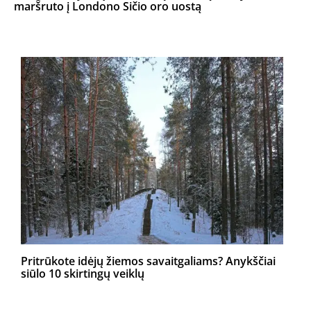
maršruto į Londono Sičio oro uostą
Pritrūkote idėjų žiemos savaitgaliams? Anykščiai
siūlo 10 skirtingų veiklų