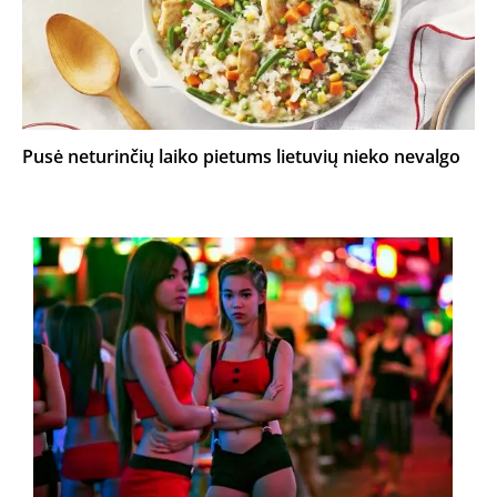
Pusė neturinčių laiko pietums lietuvių nieko nevalgo