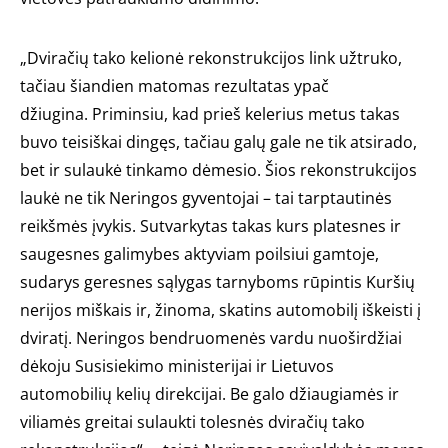
„Dviračių tako kelionė rekonstrukcijos link užtruko,
tačiau šiandien matomas rezultatas ypač
džiugina. Priminsiu, kad prieš kelerius metus takas
buvo teisiškai dingęs, tačiau galų gale ne tik atsirado,
bet ir sulaukė tinkamo dėmesio. Šios rekonstrukcijos
laukė ne tik Neringos gyventojai – tai tarptautinės
reikšmės įvykis. Sutvarkytas takas kurs platesnes ir
saugesnes galimybes aktyviam poilsiui gamtoje,
sudarys geresnes sąlygas tarnyboms rūpintis Kuršių
nerijos miškais ir, žinoma, skatins automobilį iškeisti į
dviratį. Neringos bendruomenės vardu nuoširdžiai
dėkoju Susisiekimo ministerijai ir Lietuvos
automobilių kelių direkcijai. Be galo džiaugiamės ir
viliamės greitai sulaukti tolesnės dviračių tako