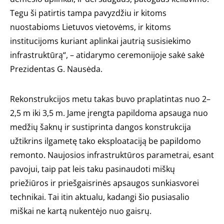
Tegu ši patirtis tampa pavyzdžiu ir kitoms
nuostabioms Lietuvos vietovėms, ir kitoms
institucijoms kuriant aplinkai jautrią susisiekimo
infrastruktūrą“, – atidarymo ceremonijoje sakė sakė
Prezidentas G. Nausėda.
Rekonstrukcijos metu takas buvo praplatintas nuo 2–
2,5 m iki 3,5 m. Jame įrengta papildoma apsauga nuo
medžių šaknų ir sustiprinta dangos konstrukcija
užtikrins ilgametę tako eksploataciją be papildomo
remonto. Naujosios infrastruktūros parametrai, esant
pavojui, taip pat leis taku pasinaudoti miškų
priežiūros ir priešgaisrinės apsaugos sunkiasvorei
technikai. Tai itin aktualu, kadangi šio pusiasalio
miškai ne kartą nukentėjo nuo gaisrų.