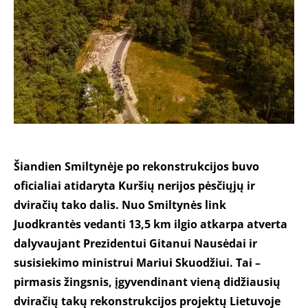
Šiandien Smiltynėje po rekonstrukcijos buvo
oficialiai atidaryta Kuršių nerijos pėsčiųjų ir
dviračių tako dalis. Nuo Smiltynės link
Juodkrantės vedanti 13,5 km ilgio atkarpa atverta
dalyvaujant Prezidentui Gitanui Nausėdai ir
susisiekimo ministrui Mariui Skuodžiui. Tai –
pirmasis žingsnis, įgyvendinant vieną didžiausių
dviračių takų rekonstrukcijos projektų Lietuvoje