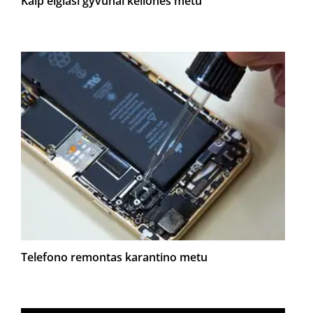
Kaip elgiasi gyvūnai kelionės metu
Telefono remontas karantino metu