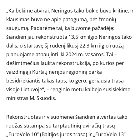
„Kalbėkime atvirai: Neringos tako būklė buvo kritinė, ir
klausimas buvo ne apie patogumą, bet žmonių
saugumą. Padarėme tai, ką buvome pažadėję:
šiandien jau rekonstruota 13,5 km ilgio Neringos tako
dalis, o startavę šį rudenį likusį 22,3 km ilgio ruožą
planuojame atnaujinti iki 2024 m. vasaros. Tai –
dešimtmečius laukta rekonstrukcija, po kurios per
vaizdingąjį Kuršių nerijos regioninį parką
besidriekiantis takas taps, ko gero, geriausia trasa
visoje Lietuvoje“, – renginio metu kalbėjo susisiekimo
ministras M. Skuodis.
Rekonstruotas ir visuomenei šiandien atvertas tako
ruožas sutampa su tarptautinių dviračių trasų
„EuroVelo 10“ (Baltijos jūros trasa) ir „EuroVelo 13“