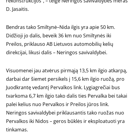
rekonstrukcijos“, – teigė Neringos savivaldybės meras
D. Jasaitis.
Bendras tako Smiltynė–Nida ilgis yra apie 50 km.
Didžioji jo dalis, beveik 36 km nuo Smiltynės iki
Preilos, priklauso AB Lietuvos automobilių kelių
direkcijai, likusi dalis – Neringos savivaldybei.
Visuomenei jau atvėrus pirmąją 13,5 km ilgio atkarpą,
darbai dar šiemet persikels į 15,6 km ilgio ruožą, pro
Juodkrantę vedantį Pervalkos link. Lygiagrečiai bus
tvarkoma 6,7 km ilgio tako dalis ties Pervalka bei takai
palei kelius nuo Pervalkos ir Preilos jūros link.
Neringos savivaldybei priklausantis tako ruožas nuo
Pervalkos iki Nidos – geros būklės ir eksploatuoti yra
tinkamas.