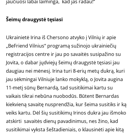
jaučiuosi labai laiminga, kad jas radau!“
Šeimų draugystė tęsiasi
Ukrainietė Irina iš Chersono atvyko į Vilnių ir apie
„BeFriend Vilnius“ programą sužinojo ukrainiečių
registracijos centre ir jau po savaitės susipažino su
Jovita, o dabar jųdviejų šeimų draugystė tęsiasi jau
daugiau nei mėnesį. Irina turi 8-erių metų dukrą, kuri
jau sėkmingai Vilniuje lanko mokyklą, o Jovita augina
11-metį sūnų Bernardą, tad susitikimai kartu su
vaikais tikrai nebūna nuobodūs. Būtent Bernardas
kiekvieną savaitę nusprendžia, kur šeima susitiks ir ką
veiks kartu. Dėl šių susitikimų Irinos dukra jau išmoko
atskirti savaitės dienų pavadinimus, nes žino, kad
susitikimai vyksta šeštadieniais, o klausinėti apie kitą