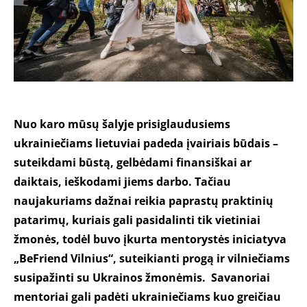
Nuo karo mūsų šalyje prisiglaudusiems
ukrainiečiams lietuviai padeda įvairiais būdais –
suteikdami būstą, gelbėdami finansiškai ar
daiktais, ieškodami jiems darbo. Tačiau
naujakuriams dažnai reikia paprastų praktinių
patarimų, kuriais gali pasidalinti tik vietiniai
žmonės, todėl buvo įkurta mentorystės iniciatyva
„
BeFriend Vilnius“, suteikianti progą ir vilniečiams
susipažinti su Ukrainos žmonėmis. Savanoriai
mentoriai gali padėti ukrainiečiams kuo greičiau