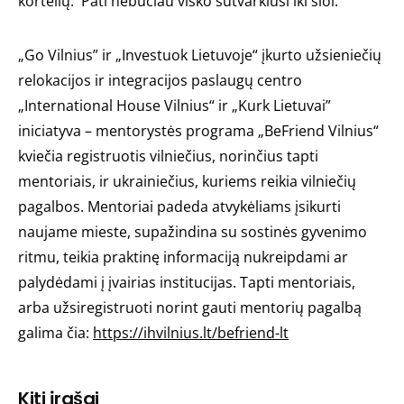
kortelių. Pati nebūčiau visko sutvarkiusi iki šiol.“
„Go Vilnius” ir „Investuok Lietuvoje“ įkurto užsieniečių
relokacijos ir integracijos paslaugų centro
„International House Vilnius“ ir „Kurk Lietuvai”
iniciatyva – mentorystės programa „BeFriend Vilnius“
kviečia registruotis vilniečius, norinčius tapti
mentoriais, ir ukrainiečius, kuriems reikia vilniečių
pagalbos. Mentoriai padeda atvykėliams įsikurti
naujame mieste, supažindina su sostinės gyvenimo
ritmu, teikia praktinę informaciją nukreipdami ar
palydėdami į įvairias institucijas. Tapti mentoriais,
arba užsiregistruoti norint gauti mentorių pagalbą
galima čia:
https://ihvilnius.lt/befriend-lt
Kiti įrašai