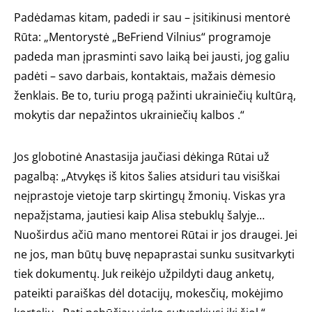
Padėdamas kitam, padedi ir sau – įsitikinusi mentorė
Rūta: „Mentorystė „BeFriend Vilnius“ programoje
padeda man įprasminti savo laiką bei jausti, jog galiu
padėti – savo darbais, kontaktais, mažais dėmesio
ženklais. Be to, turiu progą pažinti ukrainiečių kultūrą,
mokytis dar nepažintos ukrainiečių kalbos .“
Jos globotinė Anastasija jaučiasi dėkinga Rūtai už
pagalbą: „Atvykęs iš kitos šalies atsiduri tau visiškai
neįprastoje vietoje tarp skirtingų žmonių. Viskas yra
nepažįstama, jautiesi kaip Alisa stebuklų šalyje…
Nuoširdus ačiū mano mentorei Rūtai ir jos draugei. Jei
ne jos, man būtų buvę nepaprastai sunku susitvarkyti
tiek dokumentų. Juk reikėjo užpildyti daug anketų,
pateikti paraiškas dėl dotacijų, mokesčių, mokėjimo