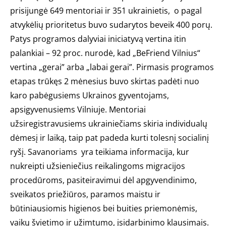
prisijungė 649 mentoriai ir 351 ukrainietis, o pagal
atvykėlių prioritetus buvo sudarytos beveik 400 porų.
Patys programos dalyviai iniciatyvą vertina itin
palankiai – 92 proc. nurodė, kad „BeFriend Vilnius“
vertina „gerai” arba „labai gerai”. Pirmasis programos
etapas trūkęs 2 mėnesius buvo skirtas padėti nuo
karo pabėgusiems Ukrainos gyventojams,
apsigyvenusiems Vilniuje. Mentoriai
užsiregistravusiems ukrainiečiams skiria individualų
dėmesį ir laiką, taip pat padeda kurti tolesnį socialinį
ryšį. Savanoriams yra teikiama informacija, kur
nukreipti užsieniečius reikalingoms migracijos
procedūroms, pasiteiravimui dėl apgyvendinimo,
sveikatos priežiūros, paramos maistu ir
būtiniausiomis higienos bei buities priemonėmis,
vaikų švietimo ir užimtumo, įsidarbinimo klausimais.