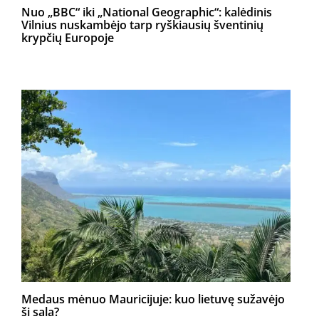
Nuo „BBC“ iki „National Geographic“: kalėdinis
Vilnius nuskambėjo tarp ryškiausių šventinių
krypčių Europoje
Medaus mėnuo Mauricijuje: kuo lietuvę sužavėjo
ši sala?