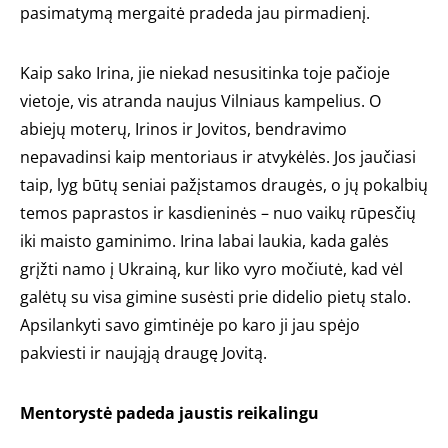
pasimatymą mergaitė pradeda jau pirmadienį.
Kaip sako Irina, jie niekad nesusitinka toje pačioje
vietoje, vis atranda naujus Vilniaus kampelius. O
abiejų moterų, Irinos ir Jovitos, bendravimo
nepavadinsi kaip mentoriaus ir atvykėlės. Jos jaučiasi
taip, lyg būtų seniai pažįstamos draugės, o jų pokalbių
temos paprastos ir kasdieninės – nuo vaikų rūpesčių
iki maisto gaminimo. Irina labai laukia, kada galės
grįžti namo į Ukrainą, kur liko vyro močiutė, kad vėl
galėtų su visa gimine susėsti prie didelio pietų stalo.
Apsilankyti savo gimtinėje po karo ji jau spėjo
pakviesti ir naująją draugę Jovitą.
Mentorystė padeda jaustis reikalingu