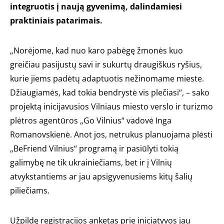
integruotis į naują gyvenimą, dalindamiesi
praktiniais patarimais.
„Norėjome, kad nuo karo pabėgę žmonės kuo
greičiau pasijustų savi ir sukurtų draugiškus ryšius,
kurie jiems padėtų adaptuotis nežinomame mieste.
Džiaugiamės, kad tokia bendrystė vis plečiasi“, – sako
projektą inicijavusios Vilniaus miesto verslo ir turizmo
plėtros agentūros „Go Vilnius“ vadovė Inga
Romanovskienė. Anot jos, netrukus planuojama plėsti
„BeFriend Vilnius“ programą ir pasiūlyti tokią
galimybę ne tik ukrainiečiams, bet ir į Vilnių
atvykstantiems ar jau apsigyvenusiems kitų šalių
piliečiams.
Užpildę registracijos anketas prie iniciatyvos jau