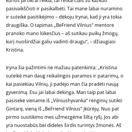
kurios jai tikrai reikia, tai retkarčiais su kažkuo
pasivaikščioti ir pasikalbėti. Tai mane labai nuramino
ir suteikė pasitikėjimo – dėkoju Irynai, kad ji yra tokia
draugiška. O tapimas „BeFriend Vilnius“ mentore
pranoko mano lūkesčius – aš sutikau puikų žmogų,
kurį nuoširdžiai galiu vadinti draugu“, – džiaugiasi
Kristina.
Iryna šia pažintimi ne mažiau patenkinta: „Kristina
suteikė man daug reikalingos paramos ir patarimų, o
kai pasiekiau Vilnių, ji padėjo man čia pradėti naują
gyvenimą. Esu jai labai dėkinga. Man taip pat labai
pasisekė viename iš „Vilniushyvanka“ renginių sutikti
Gintarę, vieną iš „BeFriend Vilnius“ įkūrėjų. Nuo pat
pirmo susitikimo mes užmezgėme šiltą ryšį. Jos abi
yra nuostabūs bei dideles širdis turintys žmonės. Aš