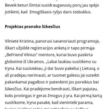
Beveik keturi šimtai susidraugavusių porų jau spėjo
įsitikinti, kad žmogiškasis ryšys daro stebuklus.
Projektas pranoko lūkesčius
Vilnietė Kristina, panorusi savanoriauti programoje,
iškart užpildė registracijos anketą ir tapo pirmąja
„BeFriend Vilnius“ mentore, kuriai buvo paskirta
globotinė iš Ukrainos. „Labai laukiau susitikimo su
Iryna. Kai susisiekiau, ji dar buvo pakeliui į Lietuvą, o
aš pradėjau nerimauti, ar tuomet galėsiu jai suteikti
pakankamai pagalbos ir patenkinti jos poreikius bei
lūkesčius. Kai pradėjome bendrauti, iškart pajutau,
koks protingas ir geras žmogus ji yra. Kai pirmą kartą
susitikome, Iryna pasakė, kad vienintelė parama,