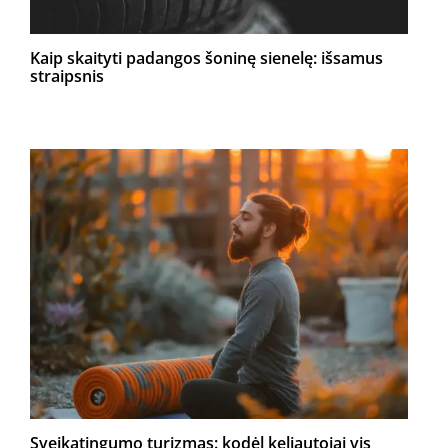
Kaip skaityti padangos šoninę sienelę: išsamus
straipsnis
Sveikatingumo turizmas: kodėl keliautojai vis