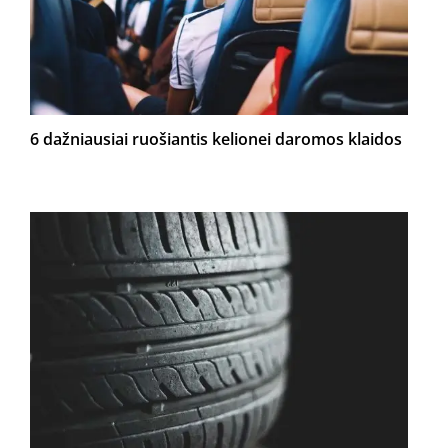
6 dažniausiai ruošiantis kelionei daromos klaidos