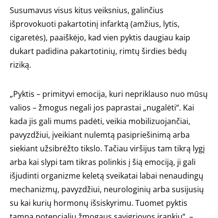
Susumavus visus kitus veiksnius, galinčius
išprovokuoti pakartotinį infarktą (amžius, lytis,
cigaretės), paaiškėjo, kad vien pyktis daugiau kaip
dukart padidina pakartotinių, rimtų širdies bėdų
riziką.
„Pyktis – primityvi emocija, kuri nepriklauso nuo mūsų
valios – žmogus negali jos paprastai „nugalėti“. Kai
kada jis gali mums padėti, veikia mobilizuojančiai,
pavyzdžiui, įveikiant nulemtą pasipriešinimą arba
siekiant užsibrėžto tikslo. Tačiau viršijus tam tikrą lygį
arba kai slypi tam tikras polinkis į šią emociją, ji gali
išjudinti organizme keletą sveikatai labai nenaudingų
mechanizmų, pavyzdžiui, neurologinių arba susijusių
su kai kurių hormonų išsiskyrimu. Tuomet pyktis
tampa potencialiu žmogaus savigriovos įrankiu“, –