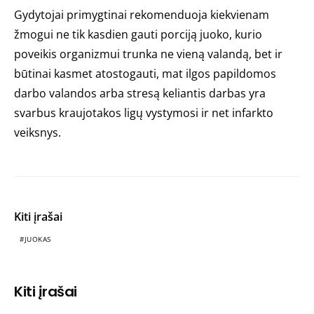
Gydytojai primygtinai rekomenduoja kiekvienam
žmogui ne tik kasdien gauti porciją juoko, kurio
poveikis organizmui trunka ne vieną valandą, bet ir
būtinai kasmet atostogauti, mat ilgos papildomos
darbo valandos arba stresą keliantis darbas yra
svarbus kraujotakos ligų vystymosi ir net infarkto
veiksnys.
Kiti įrašai
JUOKAS
Kiti įrašai