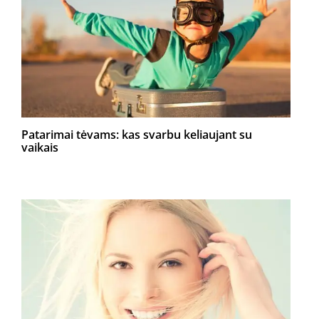
Patarimai tėvams: kas svarbu keliaujant su
vaikais