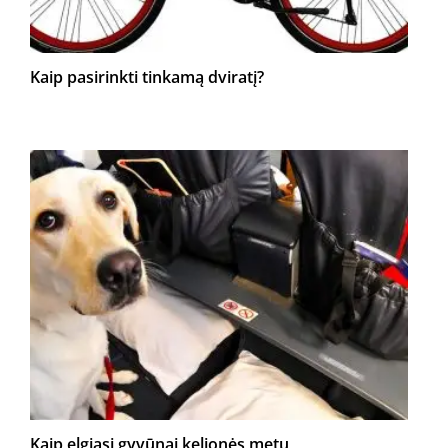
Kaip pasirinkti tinkamą dviratį?
Kaip elgiasi gyvūnai kelionės metu