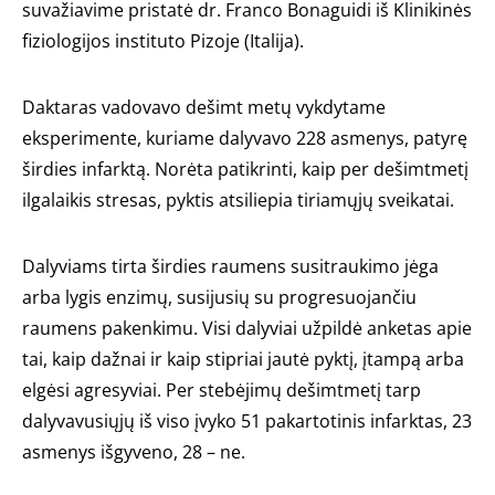
suvažiavime pristatė dr. Franco Bonaguidi iš Klinikinės
fiziologijos instituto Pizoje (Italija).
Daktaras vadovavo dešimt metų vykdytame
eksperimente, kuriame dalyvavo 228 asmenys, patyrę
širdies infarktą. Norėta patikrinti, kaip per dešimtmetį
ilgalaikis stresas, pyktis atsiliepia tiriamųjų sveikatai.
Dalyviams tirta širdies raumens susitraukimo jėga
arba lygis enzimų, susijusių su progresuojančiu
raumens pakenkimu. Visi dalyviai užpildė anketas apie
tai, kaip dažnai ir kaip stipriai jautė pyktį, įtampą arba
elgėsi agresyviai. Per stebėjimų dešimtmetį tarp
dalyvavusiųjų iš viso įvyko 51 pakartotinis infarktas, 23
asmenys išgyveno, 28 – ne.