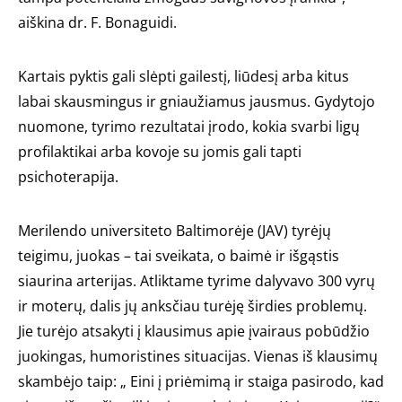
aiškina dr. F. Bonaguidi.
Kartais pyktis gali slėpti gailestį, liūdesį arba kitus
labai skausmingus ir gniaužiamus jausmus. Gydytojo
nuomone, tyrimo rezultatai įrodo, kokia svarbi ligų
profilaktikai arba kovoje su jomis gali tapti
psichoterapija.
Merilendo universiteto Baltimorėje (JAV) tyrėjų
teigimu, juokas – tai sveikata, o baimė ir išgąstis
siaurina arterijas. Atliktame tyrime dalyvavo 300 vyrų
ir moterų, dalis jų anksčiau turėję širdies problemų.
Jie turėjo atsakyti į klausimus apie įvairaus pobūdžio
juokingas, humoristines situacijas. Vienas iš klausimų
skambėjo taip: „ Eini į priėmimą ir staiga pasirodo, kad