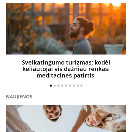
Sveikatingumo turizmas: kodėl
K
keliautojai vis dažniau renkasi
meditacines patirtis
NAUJIENOS