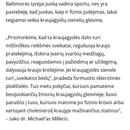
Baltimorės tyrėjai juoką vadina sportu, nes yra
pastebėję, kad juokas, kaip ir fizinis judėjimas, labai
teigiamai veikia kraujagyslių sienelių gleivinę.
„Prisiminkime, kad ta kraujagyslės dalis turi
milžiniškos reikšmės sveikatai, reguliuoja kraujo
pratekėjimą, išskiria įvairių svarbių medžiagų,
pavyzdžiui, reaguodamos į pažeidimą ar uždegimą,
dalyvauja kraujo krešėjime. Jei kraujagyslės sienelė
turi „sveikatos bėdų“, pradeda formuotis sklerotinės
plokštelės. Tuo metu pokyčiai, kuriuos pamatėme
besijuokiančių žmonių kraujagyslių gleivinėje, buvo
panašūs į tuos, kuriuos matome po fizinio krūvio arba
vartojant cholesterolį kraujyje mažinančius statinus“,
– sako dr. Michael`as Milleris.