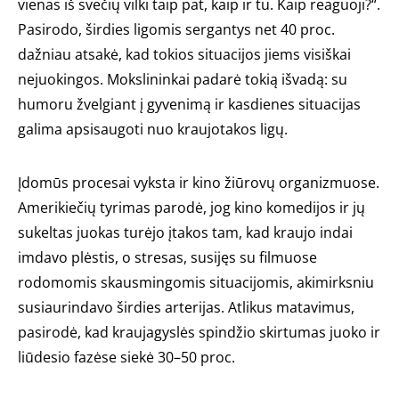
vienas iš svečių vilki taip pat, kaip ir tu. Kaip reaguoji?“.
Pasirodo, širdies ligomis sergantys net 40 proc.
dažniau atsakė, kad tokios situacijos jiems visiškai
nejuokingos. Mokslininkai padarė tokią išvadą: su
humoru žvelgiant į gyvenimą ir kasdienes situacijas
galima apsisaugoti nuo kraujotakos ligų.
Įdomūs procesai vyksta ir kino žiūrovų organizmuose.
Amerikiečių tyrimas parodė, jog kino komedijos ir jų
sukeltas juokas turėjo įtakos tam, kad kraujo indai
imdavo plėstis, o stresas, susijęs su filmuose
rodomomis skausmingomis situacijomis, akimirksniu
susiaurindavo širdies arterijas. Atlikus matavimus,
pasirodė, kad kraujagyslės spindžio skirtumas juoko ir
liūdesio fazėse siekė 30–50 proc.