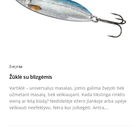
ŽVEJYBA
Žūklė su blizgėmis
Vartiklė – universalus masalas, jomis galima žvejoti tiek
už­metant masalą, tiek velkiaujant. Kada tikslinga rinktis
vieną ar kitą būdą? Nedidelėje ežero įlankoje arba upėje
velkiauti ne­efektyvu. Nėra kur įsibėgėti. Antra,…