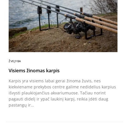
ŽVEJYBA
Visiems žinomas karpis
Karpis yra visiems labai gerai žinoma žuvis, nes
kiekviename prekybos centre galime nedidelius karpius
išvysti plaukiojančius akvariumuose. Tačiau norint
pagauti didelį ir ypač laukinį karpį, reikia įdėti daug
pastangų ir…