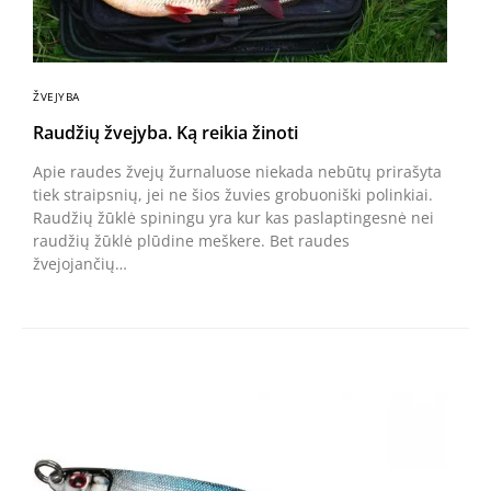
ŽVEJYBA
Raudžių žvejyba. Ką reikia žinoti
Apie raudes žvejų žurnaluose niekada nebūtų prirašyta
tiek straipsnių, jei ne šios žuvies grobuoniški polinkiai.
Raudžių žūklė spiningu yra kur kas paslaptingesnė nei
raudžių žūklė plūdine meškere. Bet raudes
žvejojančių…