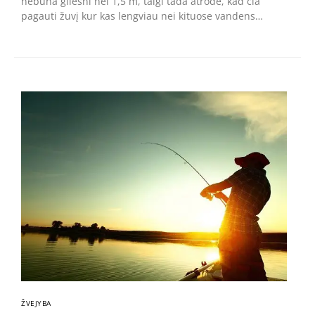
nebūna gilesni nei 1,5 m, taigi tada atrodė, kad čia
pagauti žuvį kur kas lengviau nei kituose vandens…
ŽVEJYBA