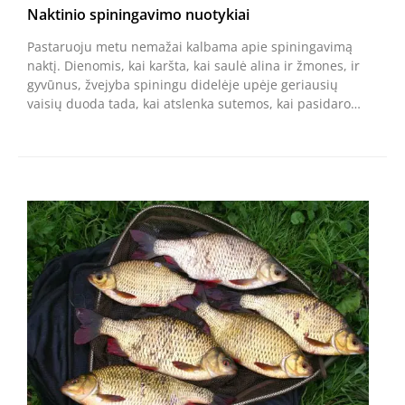
Naktinio spiningavimo nuotykiai
Pastaruoju metu nemažai kalbama apie spiningavimą
naktį. Dienomis, kai karšta, kai saulė alina ir žmones, ir
gyvūnus, žvejyba spiningu didelėje upėje geriausių
vaisių duoda tada, kai atslenka sutemos, kai pasidaro…