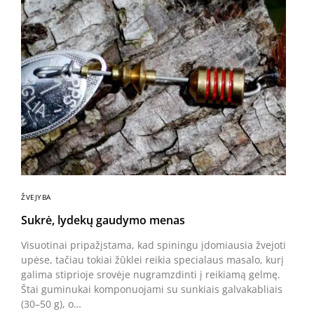
ŽVEJYBA
Sukrė, lydekų gaudymo menas
Visuotinai pripažįstama, kad spiningu įdomiausia žvejoti
upėse, tačiau tokiai žūklei reikia specialaus masalo, kurį
galima stiprioje srovėje nugramzdinti į reikiamą gelmę.
Štai guminukai komponuojami su sunkiais galvakabliais
(30–50 g), o…