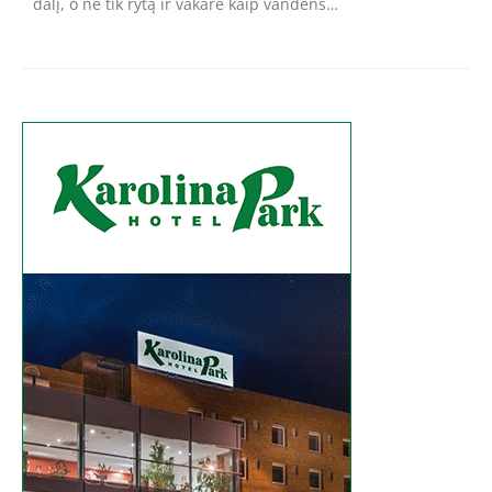
dalį, o ne tik rytą ir vakare kaip vandens…