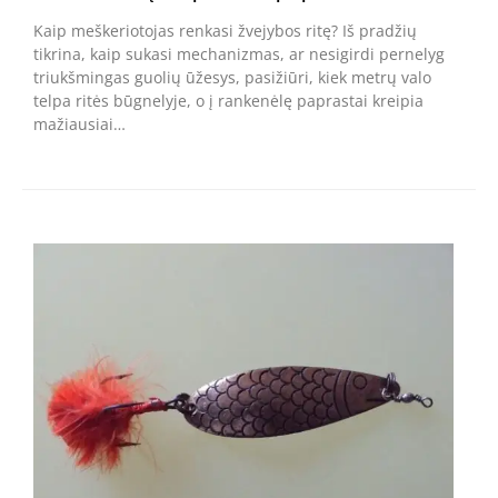
Kaip meškeriotojas renkasi žvejybos ritę? Iš pradžių
tikrina, kaip sukasi mechanizmas, ar nesigirdi pernelyg
triukšmingas guolių ūžesys, pasižiūri, kiek metrų valo
telpa ritės būgnelyje, o į rankenėlę paprastai kreipia
mažiausiai…