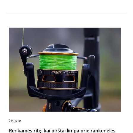
ŽVEJYBA
Renkamės ritę: kai pirštai limpa prie rankenėlės