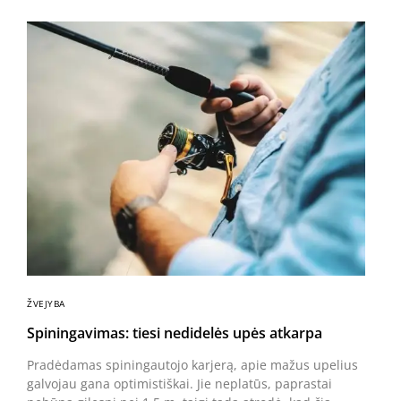
ŽVEJYBA
Spiningavimas: tiesi nedidelės upės atkarpa
Pradėdamas spiningautojo karjerą, apie mažus upelius
galvojau gana optimistiškai. Jie neplatūs, paprastai