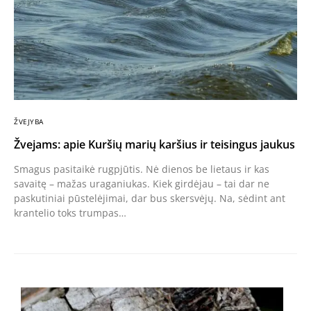
ŽVEJYBA
Žvejams: apie Kuršių marių karšius ir teisingus jaukus
Smagus pasitaikė rugpjūtis. Nė dienos be lietaus ir kas
savaitę – mažas uraganiukas. Kiek girdėjau – tai dar ne
paskutiniai pūstelėjimai, dar bus skersvėjų. Na, sėdint ant
krantelio toks trumpas…