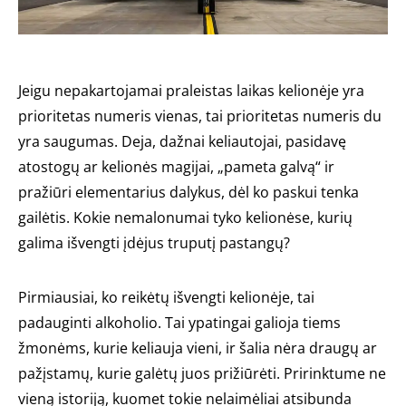
Jeigu nepakartojamai praleistas laikas kelionėje yra
prioritetas numeris vienas, tai prioritetas numeris du
yra saugumas. Deja, dažnai keliautojai, pasidavę
atostogų ar kelionės magijai, „pameta galvą“ ir
pražiūri elementarius dalykus, dėl ko paskui tenka
gailėtis. Kokie nemalonumai tyko kelionėse, kurių
galima išvengti įdėjus truputį pastangų?
Pirmiausiai, ko reikėtų išvengti kelionėje, tai
padauginti alkoholio. Tai ypatingai galioja tiems
žmonėms, kurie keliauja vieni, ir šalia nėra draugų ar
pažįstamų, kurie galėtų juos prižiūrėti. Pririnktume ne
vieną istoriją, kuomet tokie nelaimėliai atsibunda