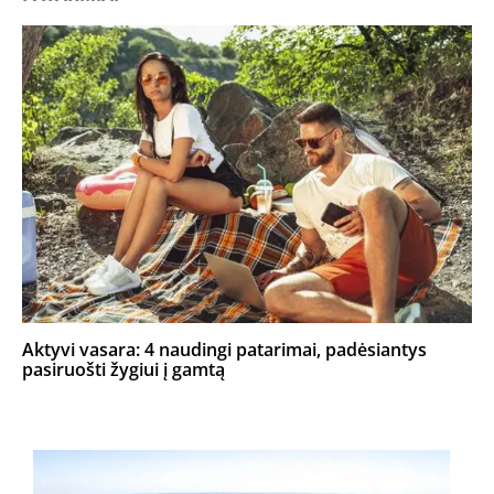
Aktyvi vasara: 4 naudingi patarimai, padėsiantys
pasiruošti žygiui į gamtą