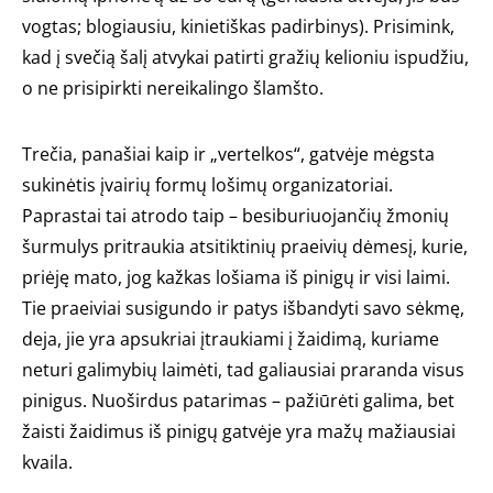
vogtas; blogiausiu, kinietiškas padirbinys). Prisimink,
kad į svečią šalį atvykai patirti gražių kelioniu ispudžiu,
o ne prisipirkti nereikalingo šlamšto.
Trečia, panašiai kaip ir „vertelkos“, gatvėje mėgsta
sukinėtis įvairių formų lošimų organizatoriai.
Paprastai tai atrodo taip – besiburiuojančių žmonių
šurmulys pritraukia atsitiktinių praeivių dėmesį, kurie,
priėję mato, jog kažkas lošiama iš pinigų ir visi laimi.
Tie praeiviai susigundo ir patys išbandyti savo sėkmę,
deja, jie yra apsukriai įtraukiami į žaidimą, kuriame
neturi galimybių laimėti, tad galiausiai praranda visus
pinigus. Nuoširdus patarimas – pažiūrėti galima, bet
žaisti žaidimus iš pinigų gatvėje yra mažų mažiausiai
kvaila.