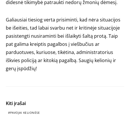
didesnė tikimybė patraukti nedorų žmonių dėmesį.
Galiausiai tiesiog verta prisiminti, kad nėra situacijos
be išeities, tad labai svarbu net ir kritinėje situacijoje
pasistengti nusiraminti bei išlaikyti šaltą protą. Taip
pat galima kreiptis pagalbos į viešbučius ar
parduotuves, kuriuose, tikėtina, administratorius
iškvies policiją ar kitokią pagalbą. Saugių kelionių ir
gerų įspūdžių!
Kiti įrašai
PAVOJAI KELIONĖSE