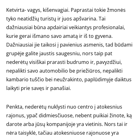
Ketvirta- vagys, kišenvagiai. Paprastai tokie žmonės
tyko neatidžių turistų ir juos apšvarina. Tai
dažniausiai būna apdairiai veikiantys profesionalai,
kurie gerai išmano savo amatą ir iš to gyvena.
Dažniausiai jie taikosi į pavienius asmenis, tad būdami
grupėje galite jaustis saugesniu, nors taip pat
nederėtų visiškai prarasti budrumo ir, pavyzdžiui,
nepalikti savo automobilio be priežiūros, nepalikti
kambario tuščio bei neužrakinto, paplūdimyje daiktus
laikyti prie savęs ir panašiai.
Penkta, nederėtų nuklysti nuo centro į atokesnius
rajonus, ypač didmiesčiuose, nebent puikiai žinote, ką
darote arba jūsų kompanijoje yra vietinis. Nors tai ir
nėra taisyklė, tačiau atokesniuose rajonuose yra