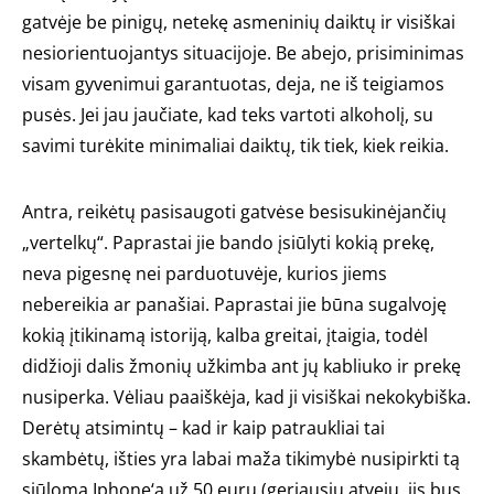
gatvėje be pinigų, netekę asmeninių daiktų ir visiškai
nesiorientuojantys situacijoje. Be abejo, prisiminimas
visam gyvenimui garantuotas, deja, ne iš teigiamos
pusės. Jei jau jaučiate, kad teks vartoti alkoholį, su
savimi turėkite minimaliai daiktų, tik tiek, kiek reikia.
Antra, reikėtų pasisaugoti gatvėse besisukinėjančių
„vertelkų“. Paprastai jie bando įsiūlyti kokią prekę,
neva pigesnę nei parduotuvėje, kurios jiems
nebereikia ar panašiai. Paprastai jie būna sugalvoję
kokią įtikinamą istoriją, kalba greitai, įtaigia, todėl
didžioji dalis žmonių užkimba ant jų kabliuko ir prekę
nusiperka. Vėliau paaiškėja, kad ji visiškai nekokybiška.
Derėtų atsimintų – kad ir kaip patraukliai tai
skambėtų, išties yra labai maža tikimybė nusipirkti tą
siūlomą Iphone‘ą už 50 eurų (geriausiu atveju, jis bus