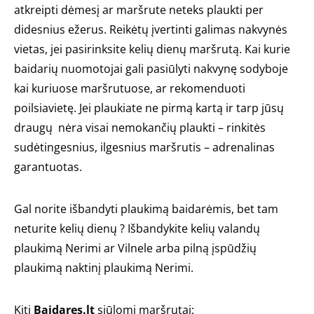
atkreipti dėmesį ar maršrute neteks plaukti per
didesnius ežerus. Reikėtų įvertinti galimas nakvynės
vietas, jei pasirinksite kelių dienų maršrutą. Kai kurie
baidarių nuomotojai gali pasiūlyti nakvynę sodyboje
kai kuriuose maršrutuose, ar rekomenduoti
poilsiavietę. Jei plaukiate ne pirmą kartą ir tarp jūsų
draugų nėra visai nemokančių plaukti – rinkitės
sudėtingesnius, ilgesnius maršrutis – adrenalinas
garantuotas.
Gal norite išbandyti plaukimą baidarėmis, bet tam
neturite kelių dienų ? Išbandykite kelių valandų
plaukimą Nerimi ar Vilnele arba pilną įspūdžių
plaukimą naktinį plaukimą Nerimi.
Kiti
Baidares.lt
siūlomi maršrutai: