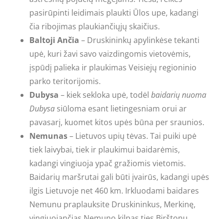
pasirūpinti leidimais plaukti Ūlos upe, kadangi
čia ribojimas plaukiančiųjų skaičius.
Baltoji Ančia
– Druskininkų apylinkėse tekanti
upė, kuri žavi savo vaizdingomis vietovėmis,
įspūdį palieka ir plaukimas Veisiejų regioninio
parko teritorijomis.
Dubysa
– kiek sekloka upė, todėl
baidarių nuoma
Dubysa
siūloma esant lietingesniam orui ar
pavasarį, kuomet kitos upės būna per sraunios.
Nemunas
– Lietuvos upių tėvas. Tai puiki upė
tiek laivybai, tiek ir plaukimui baidarėmis,
kadangi vingiuoja ypač gražiomis vietomis.
Baidarių maršrutai gali būti įvairūs, kadangi upės
ilgis Lietuvoje net 460 km. Irkluodami baidares
Nemunu praplauksite Druskininkus, Merkinę,
vingiuojančias Nemuno kilpas ties Birštonu,