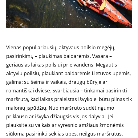
Vienas populiariausių, aktyvaus poilsio mėgėjų,
pasirinkimų – plaukimas baidarėmis. Vasara –
geriausias laikas poilsiui prie vandens. Megautis
aktyviu poilsiu, plaukiant baidarėmis Lietuvos upėmis,
galima: su šeima ir vaikais, draugų būryje ar
romantiškai dviese. Svarbiausia – tinkamai pasirinkti
maršrutą, kad laikas praleistas išvykoje būtų pilnas tik
malonių įspūdžių. Nuo maršruto sudėtingumo
priklauso ar išvyka džiaugsis vis jos dalyviai. Jei
plauksite su vaikais ar vyresnio amžiaus žmonėmis
siūloma pasirinkti seklias upes, neilgus maršrutus,