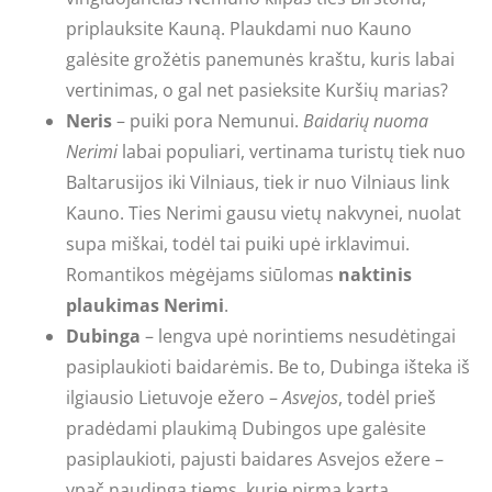
priplauksite Kauną. Plaukdami nuo Kauno
galėsite grožėtis panemunės kraštu, kuris labai
vertinimas, o gal net pasieksite Kuršių marias?
Neris
– puiki pora Nemunui.
Baidarių nuoma
Nerimi
labai populiari, vertinama turistų tiek nuo
Baltarusijos iki Vilniaus, tiek ir nuo Vilniaus link
Kauno. Ties Nerimi gausu vietų nakvynei, nuolat
supa miškai, todėl tai puiki upė irklavimui.
Romantikos mėgėjams siūlomas
naktinis
plaukimas Nerimi
.
Dubinga
– lengva upė norintiems nesudėtingai
pasiplaukioti baidarėmis. Be to, Dubinga išteka iš
ilgiausio Lietuvoje ežero –
Asvejos
, todėl prieš
pradėdami plaukimą Dubingos upe galėsite
pasiplaukioti, pajusti baidares Asvejos ežere –
ypač naudinga tiems, kurie pirmą kartą