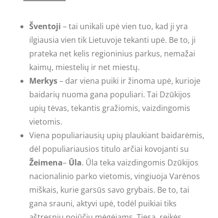
Šventoji
– tai unikali upė vien tuo, kad ji yra
ilgiausia vien tik Lietuvoje tekanti upė. Be to, ji
prateka net kelis regioninius parkus, nemažai
kaimų, miestelių ir net miestų.
Merkys
– dar viena puiki ir žinoma upė, kurioje
baidarių nuoma gana populiari. Tai Dzūkijos
upių tėvas, tekantis gražiomis, vaizdingomis
vietomis.
Viena populiariausių upių plaukiant baidarėmis,
dėl populiariausios titulo arčiai kovojanti su
Žeimena
–
Ūla
. Ūla teka vaizdingomis Dzūkijos
nacionalinio parko vietomis, vingiuoja Varėnos
miškais, kurie garsūs savo grybais. Be to, tai
gana srauni, aktyvi upė, todėl puikiai tiks
aštresnių pojūčių mėgėjams. Tiesa, reikės