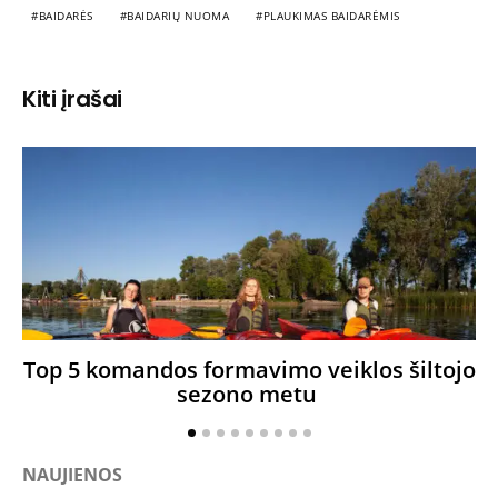
BAIDARĖS
BAIDARIŲ NUOMA
PLAUKIMAS BAIDARĖMIS
Kiti įrašai
Top 5 komandos formavimo veiklos šiltojo
L
sezono metu
NAUJIENOS