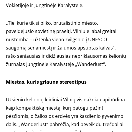
Vokietijoje ir Jungtinėje Karalystėje.
„Tie, kurie tikisi pilko, brutalistinio miesto,
paveldėjusio sovietinę praeitį, Vilniuje labai greitai
nustemba – užtenka vieno žvilgsnio į UNESCO
saugomą senamiestį ir žalumos apsuptas kalvas“, –
rašo seniausias ir didžiausias nepriklausomas kelionių
žurnalas Jungtinėje Karalystėje „Wanderlust“.
Miestas, kuris griauna stereotipus
Užsienio kelionių leidiniai Vilnių vis dažniau apibūdina
kaip kompaktišką miestą, kurį patogu pažinti
pėsčiomis, o žaliosios erdvės yra kasdienio gyvenimo
dalis. „Wanderlust“ pabrėžia, kad beveik du trečdaliai