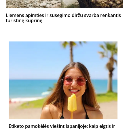
Liemens apimties ir susegimo diržų svarba renkantis
turistinę kuprinę
Etiketo pamokėlės viešint Ispanijoje: kaip elgtis ir