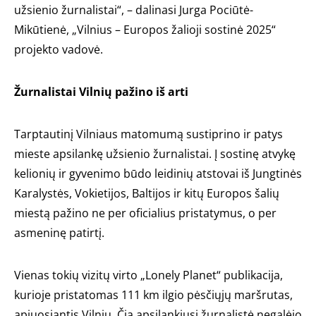
užsienio žurnalistai“, – dalinasi Jurga Pociūtė-
Mikūtienė, „Vilnius – Europos žalioji sostinė 2025“
projekto vadovė.
Žurnalistai Vilnių pažino iš arti
Tarptautinį Vilniaus matomumą sustiprino ir patys
mieste apsilankę užsienio žurnalistai. Į sostinę atvykę
kelionių ir gyvenimo būdo leidinių atstovai iš Jungtinės
Karalystės, Vokietijos, Baltijos ir kitų Europos šalių
miestą pažino ne per oficialius pristatymus, o per
asmeninę patirtį.
Vienas tokių vizitų virto „Lonely Planet“ publikacija,
kurioje pristatomas 111 km ilgio pėsčiųjų maršrutas,
apjuosiantis Vilnių. Čia apsilankiusi žurnalistė negalėjo