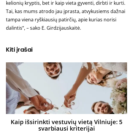
kelionių kryptis, bet ir kaip vieta gyventi, dirbti ir kurti.
Tai, kas mums atrodo jau įprasta, atvykusiems dažnai
tampa viena ryškiausių patirčių, apie kurias norisi
dalintis“, – sako E. Girdzijauskaitė.
Kiti įrašai
Kaip išsirinkti vestuvių vietą Vilniuje: 5
svarbiausi kriterijai