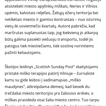
atsistebėti miesto apylinkių miškais, Neries ir Vilnios
upėmis, kalvotais reljefais, Žaliųjų ežerų teritorija bei
netikėtais miesto ir gamtos kontrastais – nuo istorinių
vietų iki sovietmečio kvartalų. Autorė pabrėžia, kad
maršrutas suplanuotas taip, jog kiekvieną jo atkarpą
būtų galima pasiekti viešuoju transportu, todėl jis
patogus tiek miestiečiams, tiek sostinę norintiems
pažinti keliautojams.
Škotijos leidinys „Scottish Sunday Post“ skaitytojams
pristatė miško terapijos patirtį Vilniuje – žurnalistė
kartu su gide leidosi į vadinamąsias „miško
maudynes“, atkreipdama dėmesį, kad beveik du
trečdaliai miesto teritorijos yra žaliosios erdvės, o
miškas prasideda visai šalia miesto centro. Tuo tarpu