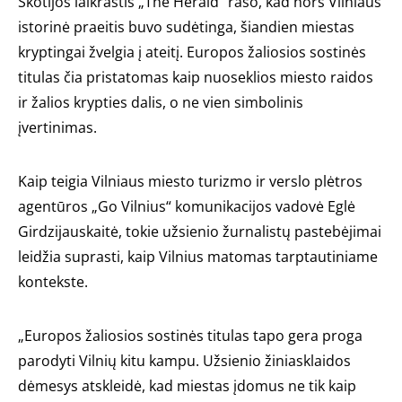
Škotijos laikraštis „The Herald“ rašo, kad nors Vilniaus
istorinė praeitis buvo sudėtinga, šiandien miestas
kryptingai žvelgia į ateitį. Europos žaliosios sostinės
titulas čia pristatomas kaip nuoseklios miesto raidos
ir žalios krypties dalis, o ne vien simbolinis
įvertinimas.
Kaip teigia Vilniaus miesto turizmo ir verslo plėtros
agentūros „Go Vilnius“ komunikacijos vadovė Eglė
Girdzijauskaitė, tokie užsienio žurnalistų pastebėjimai
leidžia suprasti, kaip Vilnius matomas tarptautiniame
kontekste.
„Europos žaliosios sostinės titulas tapo gera proga
parodyti Vilnių kitu kampu. Užsienio žiniasklaidos
dėmesys atskleidė, kad miestas įdomus ne tik kaip