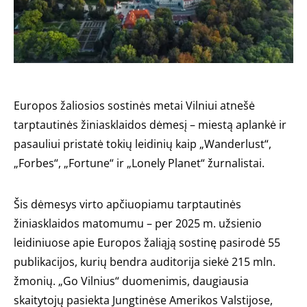
Europos žaliosios sostinės metai Vilniui atnešė
tarptautinės žiniasklaidos dėmesį – miestą aplankė ir
pasauliui pristatė tokių leidinių kaip „Wanderlust“,
„Forbes“, „Fortune“ ir „Lonely Planet“ žurnalistai.
Šis dėmesys virto apčiuopiamu tarptautinės
žiniasklaidos matomumu – per 2025 m. užsienio
leidiniuose apie Europos žaliąją sostinę pasirodė 55
publikacijos, kurių bendra auditorija siekė 215 mln.
žmonių. „Go Vilnius“ duomenimis, daugiausia
skaitytojų pasiekta Jungtinėse Amerikos Valstijose,