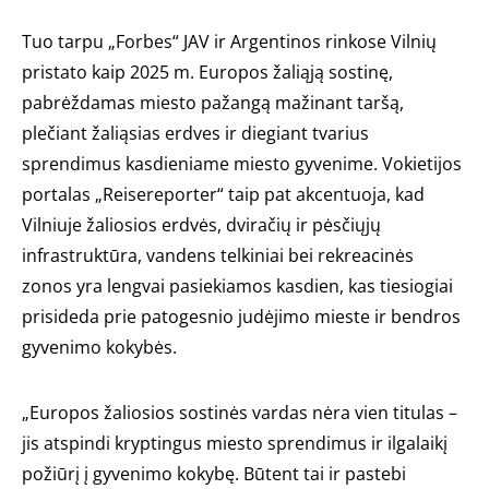
Tuo tarpu „Forbes“ JAV ir Argentinos rinkose Vilnių
pristato kaip 2025 m. Europos žaliąją sostinę,
pabrėždamas miesto pažangą mažinant taršą,
plečiant žaliąsias erdves ir diegiant tvarius
sprendimus kasdieniame miesto gyvenime. Vokietijos
portalas „Reisereporter“ taip pat akcentuoja, kad
Vilniuje žaliosios erdvės, dviračių ir pėsčiųjų
infrastruktūra, vandens telkiniai bei rekreacinės
zonos yra lengvai pasiekiamos kasdien, kas tiesiogiai
prisideda prie patogesnio judėjimo mieste ir bendros
gyvenimo kokybės.
„Europos žaliosios sostinės vardas nėra vien titulas –
jis atspindi kryptingus miesto sprendimus ir ilgalaikį
požiūrį į gyvenimo kokybę. Būtent tai ir pastebi