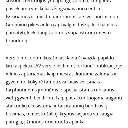
sostinės teritorijos yra apaugę žaluma, kur gamta
pasiekiama vos keliais žingsniais nuo centro.
Išskiriamos ir miesto panoramos, atsiveriančios nuo
Gedimino pilies ar kitų apžvalgos taškų, leidžiančios
pamatyti, kiek daug žalumos supa istorinį miesto
branduolį.
Verslo ir ekonomikos žiniasklaida šį vaizdą papildo
kitu aspektu. JAV verslo leidinio „Fortune“ publikacijoje
Vilnius aptariamas kaip miestas, kuriame žalumas ir
gyvenimo kokybė tampa svarbiais veiksniais
tarptautinėms įmonėms ir specialistams renkantis
vietą gyventi bei dirbti. Taip pat akcentuojama auganti
startuolių ekosistema ir tarptautinių bendrovių
buvimas, o miesto žalioji kryptis siejama su saugia,
patogia, į žmones orientuota aplinka.