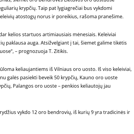
eguliarių krypčių. Taip pat lygiagrečiai bus vykdomi
a keleivių atostogų norus ir poreikius, rašoma pranešime.
dar kelios startuos artimiausiais mėnesiais. Keleiviai
ių paklausa auga. Atsižvelgiant į tai, šiemet galime tikėtis
uose“, – prognozuoja T. Zitikis.
loma keliaujantiems iš Vilniaus oro uosto. Iš viso keleiviai,
nu galės pasiekti beveik 50 krypčių, Kauno oro uoste
čių, Palangos oro uoste – penkios keliautojų jau
ydžius vykdo 12 oro bendrovių, iš kurių 9 yra tradicinės ir