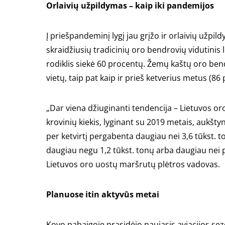
Orlaivių užpildymas – kaip iki pandemijos
Į priešpandeminį lygį jau grįžo ir orlaivių užpil
skraidžiusių tradicinių oro bendrovių vidutinis 
rodiklis siekė 60 procentų. Žemų kaštų oro ben
vietų, taip pat kaip ir prieš ketverius metus (86 
„Dar viena džiuginanti tendencija – Lietuvos o
krovinių kiekis, lyginant su 2019 metais, aukšty
per ketvirtį pergabenta daugiau nei 3,6 tūkst. 
daugiau negu 1,2 tūkst. tonų arba daugiau nei 
Lietuvos oro uostų maršrutų plėtros vadovas.
Planuose itin aktyvūs metai
Kovo pabaigoje prasidėjo naujasis aviacijos s