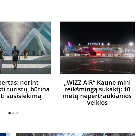
pertas: norint
„WIZZ AIR“ Kaune mini
ti turistų, būtina
reikšmingą sukaktį: 10
nti susisiekimą
metų nepertraukiamos
veiklos