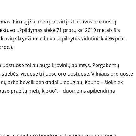
dymas. Pirmąjį šių metų ketvirtį iš Lietuvos oro uostų
lėktuvo užpildymas siekė 71 proc., kai 2019 metais šis
drovių skrydžiuose buvo užpildytos vidutiniškai 86 proc.
proc.).
ro uostuose toliau auga krovinių apimtys. Pergabentų
n stiebėsi visuose trijuose oro uostuose. Vilniaus oro uoste
tonų arba beveik penktadaliu daugiau, Kauno – šiek tiek
puse praeitų metų kiekio“, – duomenis apibendrina
ezonas, šiemet oro bendrovės Lietuvos oro uostuose