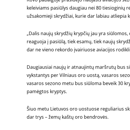
keleiviams pasiūlys daugiau nei 80 tiesioginių r
užsakomieji skrydžiai, kurie dar labiau atliepi
„Dalis naujų skrydžių krypčių jau yra siūlomos, 
reaguoja į pasiūlą, tiek esamų, tiek naujų skrydž
dar ne vieno rekordo įvairiuose aviacijos rodikli
Daugiausiai naujų ir atnaujintų maršrutų bus siū
vykstantys per Vilniaus oro uostą, vasaros sezo
vasaros sezono metu bus siūloma beveik 30 kryp
pamėgtos kryptys.
Šiuo metu Lietuvos oro uostuose reguliarius skr
dar trys – žemų kaštų oro bendrovės.