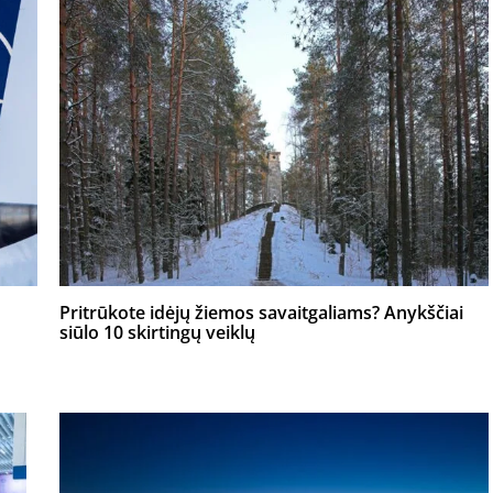
Pritrūkote idėjų žiemos savaitgaliams? Anykščiai
siūlo 10 skirtingų veiklų