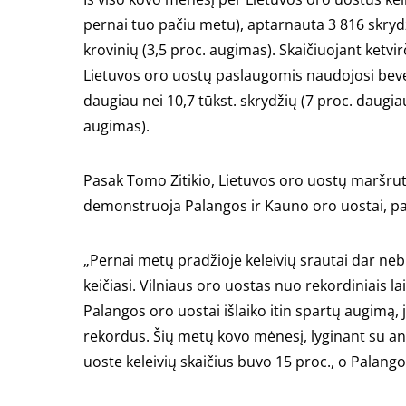
pernai tuo pačiu metu), aptarnauta 3 816 skrydž
krovinių (3,5 proc. augimas). Skaičiuojant ketvi
Lietuvos oro uostų paslaugomis naudojosi bevei
daugiau nei 10,7 tūkst. skrydžių (7 proc. daugiau
augimas).
Pasak Tomo Zitikio, Lietuvos oro uostų maršrut
demonstruoja Palangos ir Kauno oro uostai, 
„Pernai metų pradžioje keleivių srautai dar nebuv
keičiasi. Vilniaus oro uostas nuo rekordiniais l
Palangos oro uostai išlaiko itin spartų augimą, j
rekordus. Šių metų kovo mėnesį, lyginant su an
uoste keleivių skaičius buvo 15 proc., o Palangos 