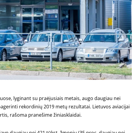
uose, lyginant su praėjusiais metais, augo daugiau nei
pagerinti rekordinių 2019 metų rezultatai. Lietuvos aviacijai
rtis, rašoma pranešime žiniasklaidai.
iavo daugiau nei 421 tūkst. žmonių (35 proc. daugiau nei