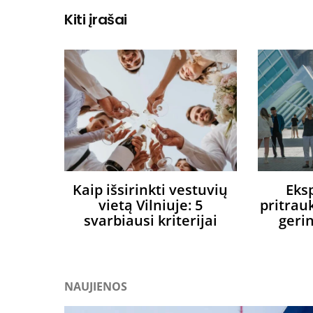
Kiti įrašai
Kaip išsirinkti vestuvių
Eks
vietą Vilniuje: 5
pritrauk
svarbiausi kriterijai
geri
NAUJIENOS