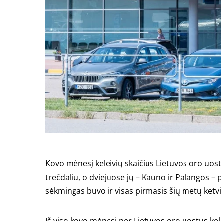
Kovo mėnesį keleivių skaičius Lietuvos oro uost
trečdaliu, o dviejuose jų – Kauno ir Palangos – 
sėkmingas buvo ir visas pirmasis šių metų ketvi
Iš viso kovo mėnesį per Lietuvos oro uostus kel