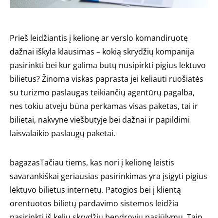
Prieš leidžiantis į kelionę ar verslo komandiruotę
dažnai iškyla klausimas – kokią skrydžių kompanija
pasirinkti bei kur galima būtų nusipirkti pigius lektuvo
bilietus? Žinoma viskas paprasta jei keliauti ruošiatės
su turizmo paslaugas teikiančių agentūrų pagalba,
nes tokiu atveju būna perkamas visas paketas, tai ir
bilietai, nakvynė viešbutyje bei dažnai ir papildimi
laisvalaikio paslaugų paketai.
bagazasTačiau tiems, kas nori į kelionę leistis
savarankiškai geriausias pasirinkimas yra įsigyti pigius
lėktuvo bilietus internetu. Patogios bei į klientą
orentuotos bilietų pardavimo sistemos leidžia
pasirinkti iš kelių skrydžių bendrovių pasiūlymų. Taip