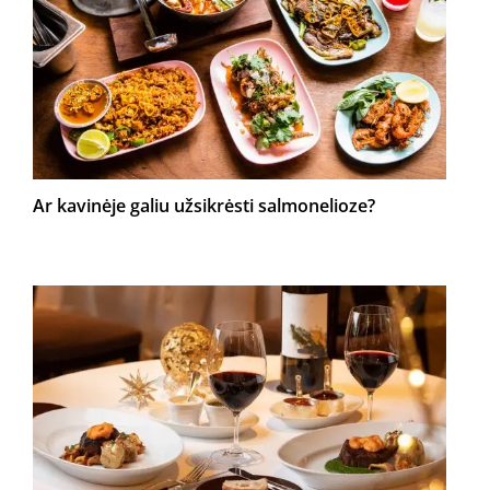
Ar kavinėje galiu užsikrėsti salmonelioze?