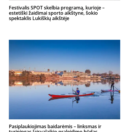
Festivalis SPOT skelbia programą, kurioje –
estetiški žaidimai sporto aikštyne, šokio
spektaklis Lukiškių aikštėje
Pasiplaukiojimas baidarėmis – linksmas ir
turiningas laisvalaikio praleidimo būdas