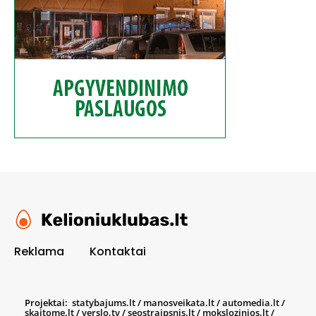
Reklama
Kontaktai
Projektai:
statybajums.lt
/
manosveikata.lt
/
automedia.lt
/
skaitome.lt
/
verslo.tv
/
seostraipsnis.lt
/
mokslozinios.lt
/