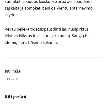
sumokėti spaudos kioskuose arba atsispaudinus
sąskaita ją apmokėti bankos klientų aptarnavimo
skyriuje.
Vėliau belieka tik atsispausdinti jau nusipirktus
lėktuvo bilietus ir keliauti į oro uostą. Saugių bei
įdomių jums būsimų kelionių.
Kiti įrašai
BILIETAI
Kiti įrašai