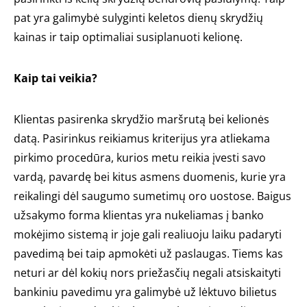
pat yra galimybė sulyginti keletos dienų skrydžių
kainas ir taip optimaliai susiplanuoti kelionę.
Kaip tai veikia?
Klientas pasirenka skrydžio maršrutą bei kelionės
datą. Pasirinkus reikiamus kriterijus yra atliekama
pirkimo procedūra, kurios metu reikia įvesti savo
vardą, pavardę bei kitus asmens duomenis, kurie yra
reikalingi dėl saugumo sumetimų oro uostose. Baigus
užsakymo forma klientas yra nukeliamas į banko
mokėjimo sistemą ir joje gali realiuoju laiku padaryti
pavedimą bei taip apmokėti už paslaugas. Tiems kas
neturi ar dėl kokių nors priežasčių negali atsiskaityti
bankiniu pavedimu yra galimybė už lėktuvo bilietus