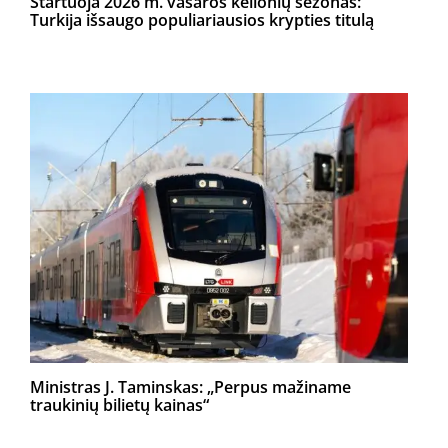
Startuoja 2026 m. vasaros kelionių sezonas:
Turkija išsaugo populiariausios krypties titulą
Ministras J. Taminskas: „Perpus mažiname
traukinių bilietų kainas“