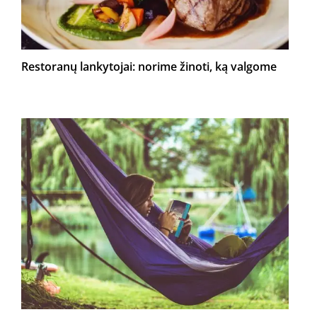
Restoranų lankytojai: norime žinoti, ką valgome