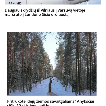
Daugiau skrydžių iš Vilniaus į Varšuvą vietoje
maršruto į Londono Sičio oro uostą
Pritrūkote idėjų žiemos savaitgaliams? Anykščiai
siūlo 10 skirtingų veiklų