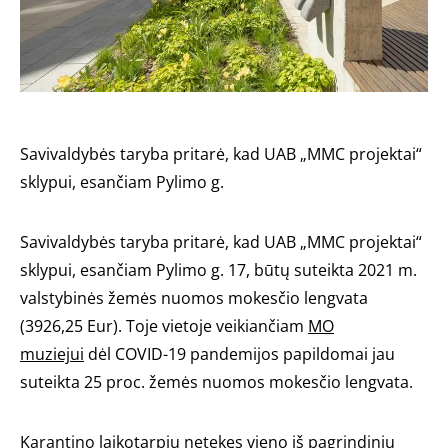
Savivaldybės taryba pritarė, kad UAB „MMC projektai“
sklypui, esančiam Pylimo g.
Savivaldybės taryba pritarė, kad UAB „MMC projektai“
sklypui, esančiam Pylimo g. 17, būtų suteikta 2021 m.
valstybinės žemės nuomos mokesčio lengvata
(3926,25 Eur). Toje vietoje veikiančiam
MO
muziejui
dėl COVID-19 pandemijos papildomai jau
suteikta 25 proc. žemės nuomos mokesčio lengvata.
Karantino laikotarpiu netekęs vieno iš pagrindinių