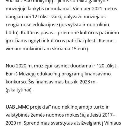
500 iki 2 500 mokytojų – jiems suteikta galimybė
muziejuje lankytis nemokamai. Vien per 2021 metus
daugiau nei 12 tūkst. vaikų dalyvavo muziejaus
rengiamose edukacijose (jos vyksta ir nuotoliniu
būdu). Kultūros pasas – priemonė kultūros pažinimo
įpročiams ugdyti ir kultūros patirčiai plėsti. Kasmet
vienam mokiniui tam skiriama 15 eurų.
Nuo 2020 m. muziejui kasmet duodama ir 120 tūkst.
Eur iš
Muziejų edukacinių programų finansavimo
konkurso
. Šis finansavimas bus iki 2023 m.
(įskaitytinai).
UAB „MMC projektai“ nuo nekilnojamojo turto ir
valstybinės žemės nuomos mokesčių atleisti 2017–
2020 m. Sprendimas svarstytas atsižvelgiant į Vilniaus