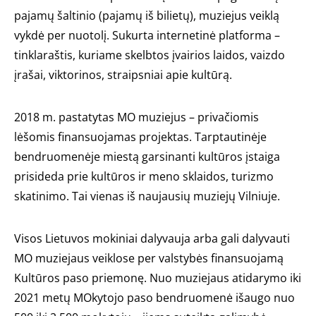
pajamų šaltinio (pajamų iš bilietų), muziejus veiklą
vykdė per nuotolį. Sukurta internetinė platforma –
tinklaraštis, kuriame skelbtos įvairios laidos, vaizdo
įrašai, viktorinos, straipsniai apie kultūrą.
2018 m. pastatytas MO muziejus – privačiomis
lėšomis finansuojamas projektas. Tarptautinėje
bendruomenėje miestą garsinanti kultūros įstaiga
prisideda prie kultūros ir meno sklaidos, turizmo
skatinimo. Tai vienas iš naujausių muziejų Vilniuje.
Visos Lietuvos mokiniai dalyvauja arba gali dalyvauti
MO muziejaus veiklose per valstybės finansuojamą
Kultūros paso priemonę. Nuo muziejaus atidarymo iki
2021 metų MOkytojo paso bendruomenė išaugo nuo