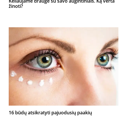
Keliaujame drauge su savo augintiniais. Ką verta
žinoti?
16 būdų atsikratyti pajuodusių paakių