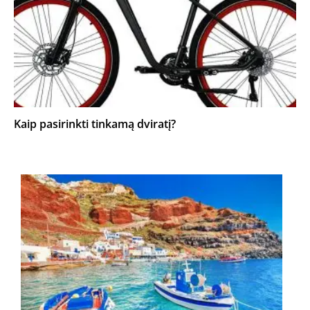
Kaip pasirinkti tinkamą dviratį?