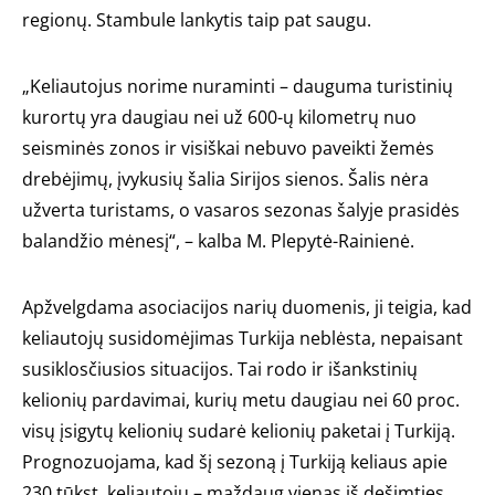
regionų. Stambule lankytis taip pat saugu.
„Keliautojus norime nuraminti – dauguma turistinių
kurortų yra daugiau nei už 600-ų kilometrų nuo
seisminės zonos ir visiškai nebuvo paveikti žemės
drebėjimų, įvykusių šalia Sirijos sienos. Šalis nėra
užverta turistams, o vasaros sezonas šalyje prasidės
balandžio mėnesį“, – kalba M. Plepytė-Rainienė.
Apžvelgdama asociacijos narių duomenis, ji teigia, kad
keliautojų susidomėjimas Turkija neblėsta, nepaisant
susiklosčiusios situacijos. Tai rodo ir išankstinių
kelionių pardavimai, kurių metu daugiau nei 60 proc.
visų įsigytų kelionių sudarė kelionių paketai į Turkiją.
Prognozuojama, kad šį sezoną į Turkiją keliaus apie
230 tūkst. keliautojų – maždaug vienas iš dešimties