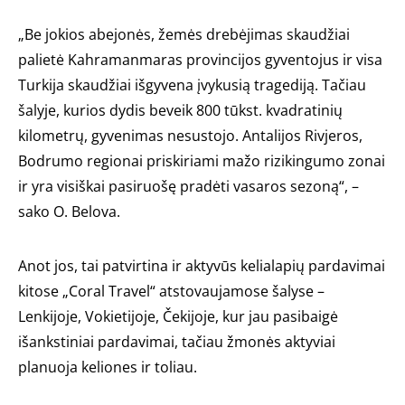
„Be jokios abejonės, žemės drebėjimas skaudžiai
palietė Kahramanmaras provincijos gyventojus ir visa
Turkija skaudžiai išgyvena įvykusią tragediją. Tačiau
šalyje, kurios dydis beveik 800 tūkst. kvadratinių
kilometrų, gyvenimas nesustojo. Antalijos Rivjeros,
Bodrumo regionai priskiriami mažo rizikingumo zonai
ir yra visiškai pasiruošę pradėti vasaros sezoną“, –
sako O. Belova.
Anot jos, tai patvirtina ir aktyvūs kelialapių pardavimai
kitose „Coral Travel“ atstovaujamose šalyse –
Lenkijoje, Vokietijoje, Čekijoje, kur jau pasibaigė
išankstiniai pardavimai, tačiau žmonės aktyviai
planuoja keliones ir toliau.