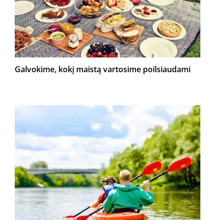
Galvokime, kokį maistą vartosime poilsiaudami