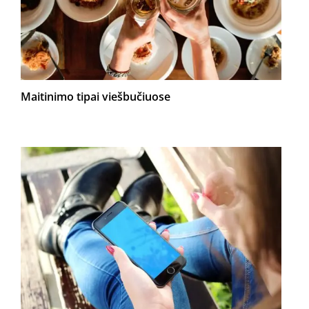
Maitinimo tipai viešbučiuose