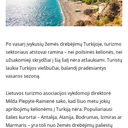
Po vasarį įvykusių žemės drebėjimų Turkijoje, turizmo
sektoriaus atstovai ramina – nei poilsinės kelionės, nei
užsakomieji skrydžiai į šią šalį nėra atšaukiami. Turistų
laukia Turkijos viešbučiai, balandį pradėsiantys
vasaros sezoną.
Lietuvos turizmo asociacijos vykdomoji direktorė
Milda Plepytė-Rainienė sako, kad šiuo metu jokių
apribojimų kelionėms į Turkiją nėra. Populiariausi
šalies kurortai – Antalija, Alanija, Bodrumas, Izmiras ar
Marmaris – yra toli nuo žemės drebėjimų paliestų