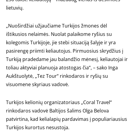
lietuvių.
„Nuoširdžiai užjaučiame Turkijos žmones dėl
ištikusios nelaimės. Nuolat palaikome ryšius su
kolegomis Turkijoje, jie stebi situaciją šalyje ir yra
pasirengę priimti keliautojus. Pirmuosius skrydžius į
Turkiją pradedame jau balandžio mėnesį, keliautojai ir
toliau aktyviai planuoja atostogas čia“, – sako Inga
Aukštuolytė, „Tez Tour“ rinkodaros ir ryšių su
visuomene skyriaus vadovė.
Turkijos kelionių organizatoriaus „Coral Travel“
rinkodaros vadovė Baltijos šalims Olga Belova
patvirtina, kad kelialapių pardavimas į populiariausius
Turkijos kurortus nesustoja.