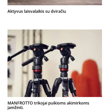
Aktyvus laisvalaikis su dviračiu
MANFROTTO trikojai puikioms akimirkoms
įamžinti.