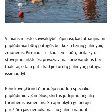
Vilniaus miesto savivaldybė rūpinasi, kad atnaujinami
paplūdimiai būtų patogūs bet kokių fizinių galimybių
žmonėms. Pirmiausia – kad jiems būtų pritaikytos
stovėjimo aikštelės, privažiavimas prie vandens bei
tualetai, o taip pat – kad jie turėtų galimybę patogiai
išsimaudyti.
Bendrovė „Grinda“ pradėjo naudoti specialius
paplūdimio vežimėlius, skirtus judėjimo negalią
turintiems asmenims. Su apmokytų gelbėtojų
priežiūra jais nemokamai jau galima naudotis