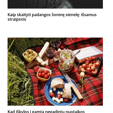
Kaip skaityti padangos šoninę sienelę: išsamus
straipsnis
Kad iškylos į gamtą negadintų nuotaikos