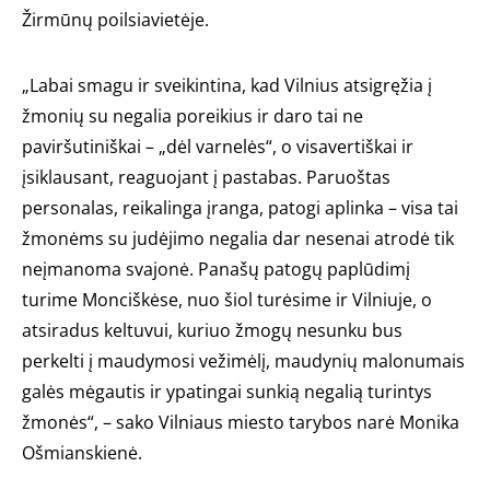
Žirmūnų poilsiavietėje.
„Labai smagu ir sveikintina, kad Vilnius atsigręžia į
žmonių su negalia poreikius ir daro tai ne
paviršutiniškai – „dėl varnelės“, o visavertiškai ir
įsiklausant, reaguojant į pastabas. Paruoštas
personalas, reikalinga įranga, patogi aplinka – visa tai
žmonėms su judėjimo negalia dar nesenai atrodė tik
neįmanoma svajonė. Panašų patogų paplūdimį
turime Monciškėse, nuo šiol turėsime ir Vilniuje, o
atsiradus keltuvui, kuriuo žmogų nesunku bus
perkelti į maudymosi vežimėlį, maudynių malonumais
galės mėgautis ir ypatingai sunkią negalią turintys
žmonės“, – sako Vilniaus miesto tarybos narė Monika
Ošmianskienė.