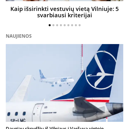
Kaip išsirinkti vestuvių vietą Vilniuje: 5
svarbiausi kriterijai
NAUJIENOS
Daugiau skrydžių iš Vilniaus į Varšuvą vietoje