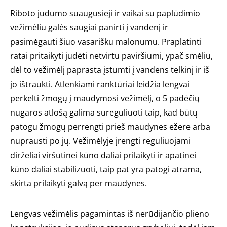
Riboto judumo suaugusieji ir vaikai su paplūdimio
vežimėliu galės saugiai panirti į vandenį ir
pasimėgauti šiuo vasarišku malonumu. Praplatinti
ratai pritaikyti judėti netvirtu paviršiumi, ypač smėliu,
dėl to vežimėlį paprasta įstumti į vandens telkinį ir iš
jo ištraukti. Atlenkiami ranktūriai leidžia lengvai
perkelti žmogų į maudymosi vežimėlį, o 5 padėčių
nugaros atlošą galima sureguliuoti taip, kad būtų
patogu žmogų perrengti prieš maudynes ežere arba
nuprausti po jų. Vežimėlyje įrengti reguliuojami
dirželiai viršutinei kūno daliai prilaikyti ir apatinei
kūno daliai stabilizuoti, taip pat yra patogi atrama,
skirta prilaikyti galvą per maudynes.
Lengvas vežimėlis pagamintas iš nerūdijančio plieno