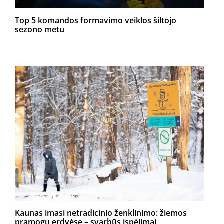
Top 5 komandos formavimo veiklos šiltojo
sezono metu
Kaunas imasi netradicinio ženklinimo: žiemos
pramogų erdvėse – svarbūs įspėjimai