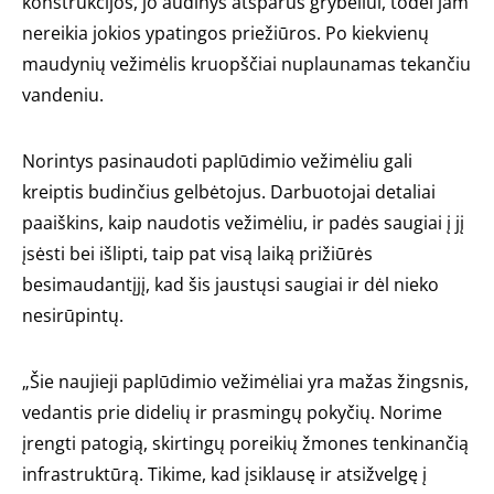
konstrukcijos, jo audinys atsparus grybeliui, todėl jam
nereikia jokios ypatingos priežiūros. Po kiekvienų
maudynių vežimėlis kruopščiai nuplaunamas tekančiu
vandeniu.
Norintys pasinaudoti paplūdimio vežimėliu gali
kreiptis budinčius gelbėtojus. Darbuotojai detaliai
paaiškins, kaip naudotis vežimėliu, ir padės saugiai į jį
įsėsti bei išlipti, taip pat visą laiką prižiūrės
besimaudantįjį, kad šis jaustųsi saugiai ir dėl nieko
nesirūpintų.
„Šie naujieji paplūdimio vežimėliai yra mažas žingsnis,
vedantis prie didelių ir prasmingų pokyčių. Norime
įrengti patogią, skirtingų poreikių žmones tenkinančią
infrastruktūrą. Tikime, kad įsiklausę ir atsižvelgę į