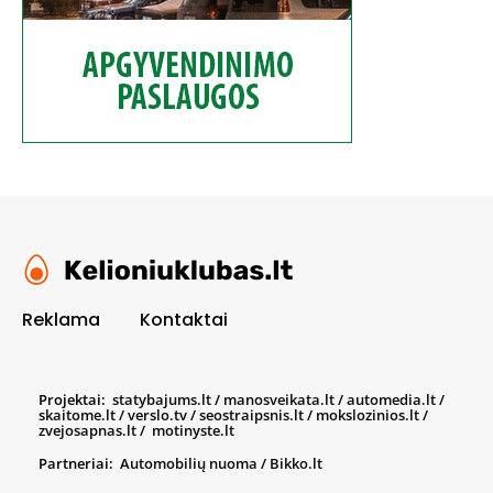
Reklama
Kontaktai
Projektai:
statybajums.lt
/
manosveikata.lt
/
automedia.lt
/
skaitome.lt
/
verslo.tv
/
seostraipsnis.lt
/
mokslozinios.lt
/
zvejosapnas.lt
/
motinyste.lt
Partneriai:
Automobilių nuoma
/
Bikko.lt