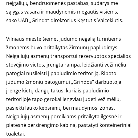
neįgaliųjų bendruomenės pastabas, sudarysime
sąlygas vasara ir maudynėmis mėgautis visiems, –
sako UAB „Grinda“ direktorius Kęstutis Vaicekiūtis.
Vilniaus mieste šiemet judumo negalią turintiems
žmonėms buvo pritaikytas Žirmūnų paplūdimys.
Neįgaliųjų asmenų transportui rezervuotos specialios
stovėjimo vietos, įrengta rampa, leidžianti vežimėliu
patogiai nusileisti į paplūdimio teritoriją. Riboto
judumo žmonių patogumui „Grindos“ darbuotojai
įrengė kietų dangų takus, kuriais paplūdimio
teritorijoje tapo gerokai lengviau judėti vežimėliu,
pasiekti lauko kepsninių bei maudymosi zonas.
Neįgaliųjų asmenų poreikiams pritaikyta ilgesnė ir
platesnė persirengimo kabina, pastatyti konteineriniai
tualetai.