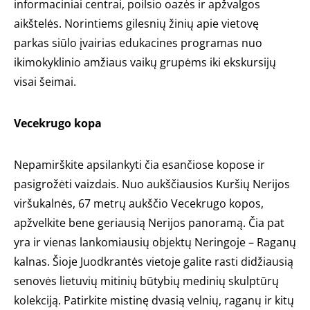
informaciniai centrai, poilsio oazės ir apžvalgos
aikštelės. Norintiems gilesnių žinių apie vietovę
parkas siūlo įvairias edukacines programas nuo
ikimokyklinio amžiaus vaikų grupėms iki ekskursijų
visai šeimai.
Vecekrugo kopa
Nepamirškite apsilankyti čia esančiose kopose ir
pasigrožėti vaizdais. Nuo aukščiausios Kuršių Nerijos
viršukalnės, 67 metrų aukščio Vecekrugo kopos,
apžvelkite bene geriausią Nerijos panoramą. Čia pat
yra ir vienas lankomiausių objektų Neringoje – Raganų
kalnas. Šioje Juodkrantės vietoje galite rasti didžiausią
senovės lietuvių mitinių būtybių medinių skulptūrų
kolekciją. Patirkite mistinę dvasią velnių, raganų ir kitų