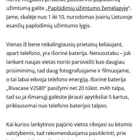
užimtumą galite „
Paplūdimių užimtumo žemėlapyje
“.
Jame, skalėje nuo 1 iki 10, nurodomas įvairių Lietuvoje
esančių paplūdimių užimtumo lygis.
Vienas iš bene reikalingiausių prietaisų keliaujant,
apart telefono, yra išorinė baterija. Nenuostabu – juk
lankant naujas vietas norisi parsivežti kuo daugiau
prisiminimų, tad daug fotografuojame ir filmuojame,
o tai labai eikvoja telefono energiją. Išorinė baterija
„Rivacase V2580“ pasižymi net 20 tūkst. mAh talpa,
tad su ja išmanųjį galėsite įkrauti apytiksliai 5 kartus,
priklausomai nuo telefono baterijos talpos.
Kai kurios lankytinos pajūrio vietos ribojasi su kitomis
valstybėmis, tad rekomenduojama pasitikrinti, prie