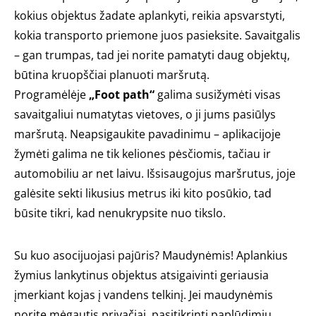
kokius objektus žadate aplankyti, reikia apsvarstyti,
kokia transporto priemone juos pasieksite. Savaitgalis
– gan trumpas, tad jei norite pamatyti daug objektų,
būtina kruopščiai planuoti maršrutą.
Programėlėje
„Foot path“
galima susižymėti visas
savaitgaliui numatytas vietoves, o ji jums pasiūlys
maršrutą. Neapsigaukite pavadinimu – aplikacijoje
žymėti galima ne tik keliones pėsčiomis, tačiau ir
automobiliu ar net laivu. Išsisaugojus maršrutus, joje
galėsite sekti likusius metrus iki kito posūkio, tad
būsite tikri, kad nenukrypsite nuo tikslo.
Su kuo asocijuojasi pajūris? Maudynėmis! Aplankius
žymius lankytinus objektus atsigaivinti geriausia
įmerkiant kojas į vandens telkinį. Jei maudynėmis
norite mėgautis privačiai, pasitikrinti paplūdimių