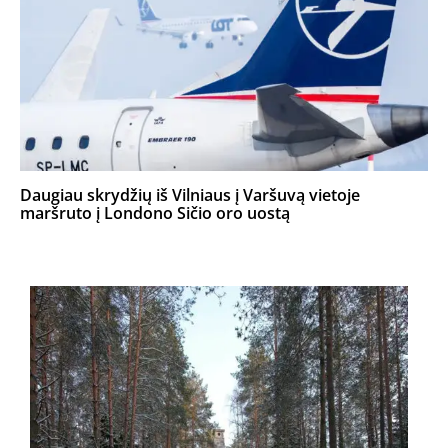
Daugiau skrydžių iš Vilniaus į Varšuvą vietoje
maršruto į Londono Sičio oro uostą