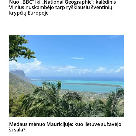
Nuo „BBC“ iki „National Geographic“: kalėdinis
Vilnius nuskambėjo tarp ryškiausių šventinių
krypčių Europoje
Medaus mėnuo Mauricijuje: kuo lietuvę sužavėjo
ši sala?