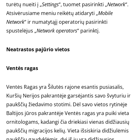
turėtų nueiti į „
Settings
“, tuomet pasirinkti „
Network
“.
Atsivėrusiame meniu reikėtų atidaryti „
Mobile
Network
“ ir numatytąjį operatorių pasirinkti
spustelėjus „
Network operators
“ parinktį.
Neatrastos pajūrio vietos
Ventės ragas
Ventės Ragas yra Šilutės rajone esantis pusiasalis,
Kuršių Nerijos pakrantėje garsėjantis savo švyturiu ir
paukščių žiedavimo stotimi. Dėl savo vietos rytinėje
Baltijos jūros pakrantėje Ventės ragas yra puiki vieta
ornitologams, kadangi čia driekiasi vienas didžiausių
paukščių migracijos kelių. Vieta išsiskiria didžiulėmis
paukščių gaudyklėmis, dvi iš jų yra didžiausios