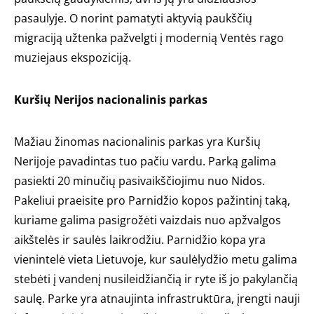
pasaulyje. O norint pamatyti aktyvią paukščių
migraciją užtenka pažvelgti į modernią Ventės rago
muziejaus ekspoziciją.
Kuršių Nerijos nacionalinis parkas
Mažiau žinomas nacionalinis parkas yra Kuršių
Nerijoje pavadintas tuo pačiu vardu. Parką galima
pasiekti 20 minučių pasivaikščiojimu nuo Nidos.
Pakeliui praeisite pro Parnidžio kopos pažintinį taką,
kuriame galima pasigrožėti vaizdais nuo apžvalgos
aikštelės ir saulės laikrodžiu. Parnidžio kopa yra
vienintelė vieta Lietuvoje, kur saulėlydžio metu galima
stebėti į vandenį nusileidžiančią ir ryte iš jo pakylančią
saulę. Parke yra atnaujinta infrastruktūra, įrengti nauji