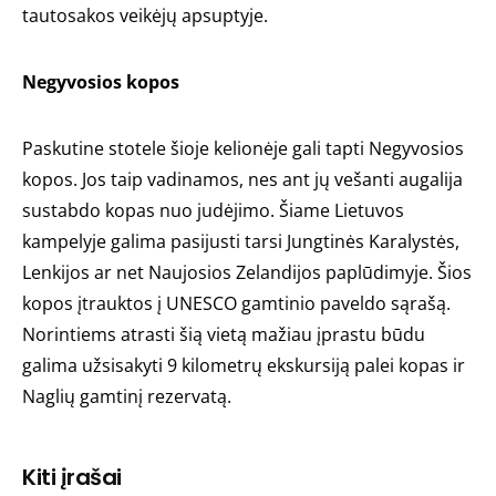
tautosakos veikėjų apsuptyje.
Negyvosios kopos
Paskutine stotele šioje kelionėje gali tapti Negyvosios
kopos. Jos taip vadinamos, nes ant jų vešanti augalija
sustabdo kopas nuo judėjimo. Šiame Lietuvos
kampelyje galima pasijusti tarsi Jungtinės Karalystės,
Lenkijos ar net Naujosios Zelandijos paplūdimyje. Šios
kopos įtrauktos į UNESCO gamtinio paveldo sąrašą.
Norintiems atrasti šią vietą mažiau įprastu būdu
galima užsisakyti 9 kilometrų ekskursiją palei kopas ir
Naglių gamtinį rezervatą.
Kiti įrašai