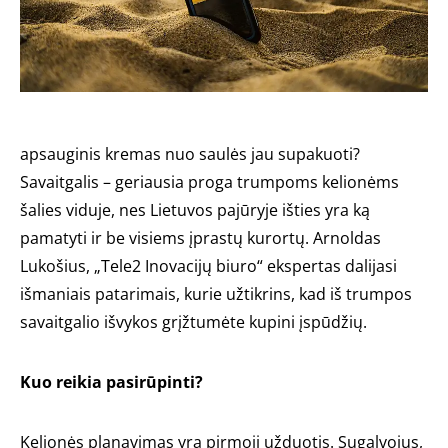
apsauginis kremas nuo saulės jau supakuoti?
Savaitgalis – geriausia proga trumpoms kelionėms
šalies viduje, nes Lietuvos pajūryje išties yra ką
pamatyti ir be visiems įprastų kurortų. Arnoldas
Lukošius, „Tele2 Inovacijų biuro“ ekspertas dalijasi
išmaniais patarimais, kurie užtikrins, kad iš trumpos
savaitgalio išvykos grįžtumėte kupini įspūdžių.
Kuo reikia pasirūpinti?
Kelionės planavimas yra pirmoji užduotis. Sugalvojus,