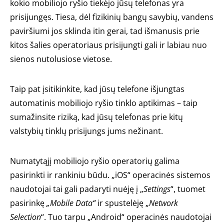
kokio mobiliojo ryšio tiekėjo jūsų telefonas yra
prisijungęs. Tiesa, dėl fizikinių bangų savybių, vandens
paviršiumi jos sklinda itin gerai, tad išmanusis prie
kitos šalies operatoriaus prisijungti gali ir labiau nuo
sienos nutolusiose vietose.
Taip pat įsitikinkite, kad jūsų telefone išjungtas
automatinis mobiliojo ryšio tinklo aptikimas – taip
sumažinsite riziką, kad jūsų telefonas prie kitų
valstybių tinklų prisijungs jums nežinant.
Numatytąjį mobiliojo ryšio operatorių galima
pasirinkti ir rankiniu būdu. „iOS“ operacinės sistemos
naudotojai tai gali padaryti nuėję į „
Settings
“, tuomet
pasirinkę
„Mobile Data“
ir spustelėję „
Network
Selection
“. Tuo tarpu „Android“ operacinės naudotojai